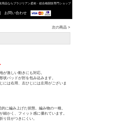
格闘技用品ならブラジリアン柔術・総合格闘技専門ショップ
|
お問い合わせ
次の商品
>
。
地が激しい動きにも対応。
形状バッドが肘を包み込みます。
じには右用、左ひじには左用がございま
続的に編み上げた状態。編み物の一種。
が細かく、フィット感に優れています。
折り目がつきにくい。