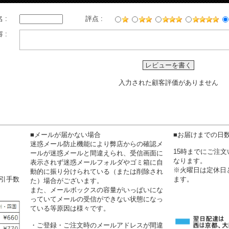
 :
評点 :
 :
レビューを書く
入力された顧客評価がありません
■メールが届かない場合
■お届けまでの日
迷惑メール防止機能により弊店からの確認メ
15時までにご注
ールが迷惑メールと間違えられ、受信画面に
なります。
表示されず迷惑メールフォルダやゴミ箱に自
※火曜日は定休日
動的に振り分けられている（または削除され
代引手数
ます。
た）場合がございます。
また、メールボックスの容量がいっぱいにな
っていてメールの受信ができない状態になっ
ている等原因は様々です。
・ご登録・ご注文時のメールアドレスが間違