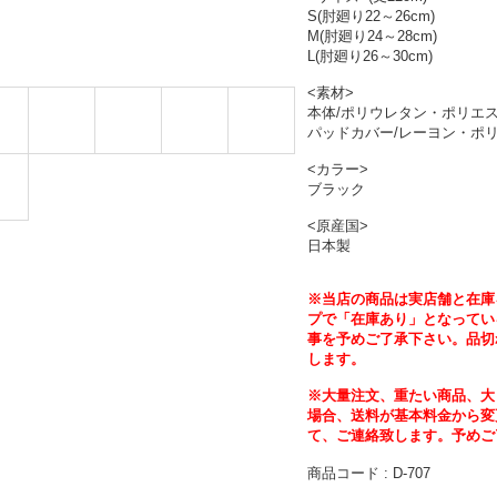
S(肘廻り22～26cm)
M(肘廻り24～28cm)
L(肘廻り26～30cm)
<素材>
本体/ポリウレタン・ポリエ
パッドカバー/レーヨン・ポ
<カラー>
ブラック
<原産国>
日本製
※当店の商品は実店舗と在庫
プで「在庫あり」となってい
事を予めご了承下さい。品切
します。
※大量注文、重たい商品、大
場合、送料が基本料金から変
て、ご連絡致します。予めご
商品コード : D-707