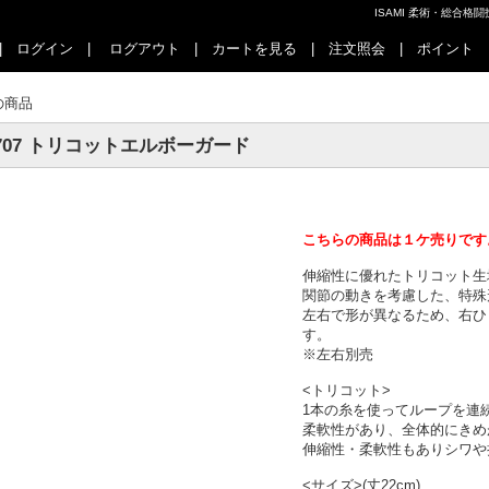
ISAMI 柔術・総合
|
ログイン
|
ログアウト
|
カートを見る
|
注文照会
|
ポイント
の商品
-707 トリコットエルボーガード
こちらの商品は１ケ売りです
伸縮性に優れたトリコット生
関節の動きを考慮した、特殊
左右で形が異なるため、右ひ
す。
※左右別売
<トリコット>
1本の糸を使ってループを連
柔軟性があり、全体的にきめ
伸縮性・柔軟性もありシワや
<サイズ>(丈22cm)