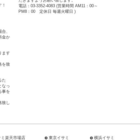
だきますようお願い致します。
す！
電話：03-3352-4083 (営業時間 AM11：00～
PM8：00 定休日 毎週火曜日 )
場合、
料金か
ります
絡を致
るた
となっ
る事を
絡致し
サミ楽天市場店
東京イサミ
横浜イサミ