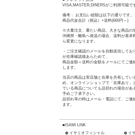
VISA,MASTER,DINERSがご利用可能で
備考： お支払い総額は以下の通りです。
商品代金合計（税込）+送料(660円～)
※大量注文、重たい商品、大きな商品の
沖縄県・離島へ発送の場合、送料が基本
ら変更になります。
・ご注文確認のメールを自動送信してお
が在庫確認後あらためて、
商品金額＋送料の金額をメールにてご連
します。
当店の商品は実店舗と在庫を共有してい
め、オンラインショップで「在庫あり」
ている商品についても品切れの場合があ
予めご了承下さい。
品切れ等の時はメール・電話にて、ご連
ます。
■ISAMI LINK
イサミオフィシャル
イ