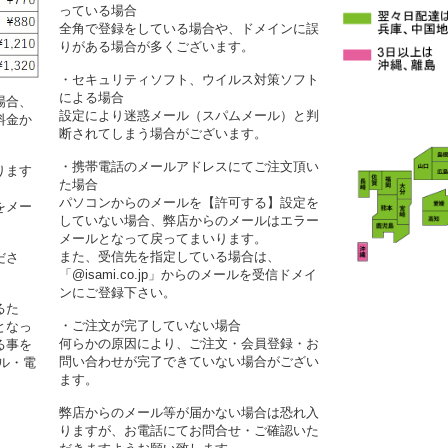
っている場合
全角で登録をしている場合や、ドメインに誤
りがある場合が多くございます。
・セキュリティソフト、ウイルス対策ソフト
による場合
場合、
設定により迷惑メール（スパムメール）と判
料金か
断されてしまう場合がございます。
・携帯電話のメールアドレスにてご注文頂い
ります
た場合
パソコンからのメールを【許可する】設定を
をメー
していない場合、弊店からのメールはエラー
メールとなって戻ってまいります。
また、受信先を指定している場合は、
ださ
「@isami.co.jp」からのメールを受信ドメイ
ンにご登録下さい。
るた
・ご注文が完了していない場合
となっ
何らかの原因により、ご注文・会員登録・お
る事を
問い合わせが完了できていない場合がござい
ル・電
ます。
弊店からのメール等が届かない場合は恐れ入
りますが、お電話にてお問合せ・ご確認いた