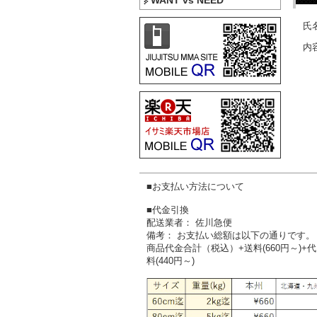
WANT vs NEED
氏名
内容
■お支払い方法について
■代金引換
配送業者： 佐川急便
備考： お支払い総額は以下の通りです。
商品代金合計（税込）+送料(660円～)+
料(440円～)