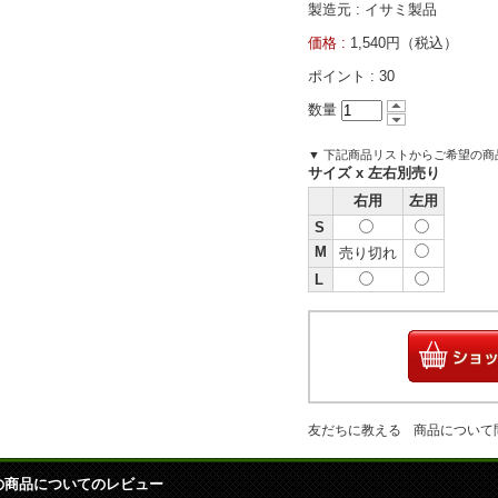
製造元 : イサミ製品
価格 :
1,540円（税込）
ポイント :
30
数量
▼ 下記商品リストからご希望の
サイズ x 左右別売り
右用
左用
S
M
売り切れ
L
友だちに教える
商品について
の商品についてのレビュー