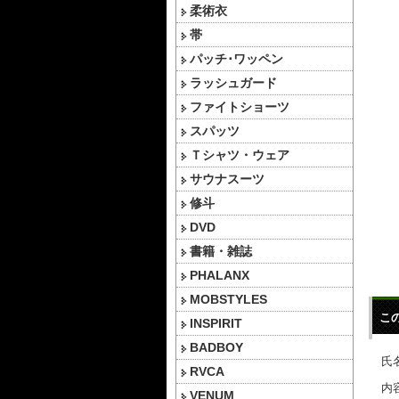
柔術衣
帯
パッチ･ワッペン
ラッシュガード
ファイトショーツ
スパッツ
Ｔシャツ・ウェア
サウナスーツ
修斗
DVD
書籍・雑誌
PHALANX
MOBSTYLES
こ
INSPIRIT
BADBOY
氏名
RVCA
内容
VENUM