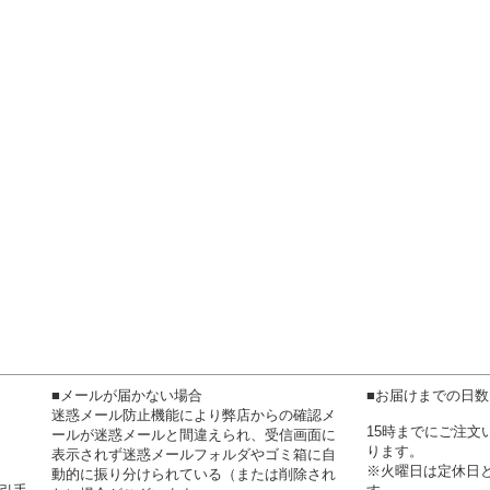
■メールが届かない場合
■お届けまでの日
迷惑メール防止機能により弊店からの確認メ
15時までにご注
ールが迷惑メールと間違えられ、受信画面に
ります。
表示されず迷惑メールフォルダやゴミ箱に自
※火曜日は定休日
動的に振り分けられている（または削除され