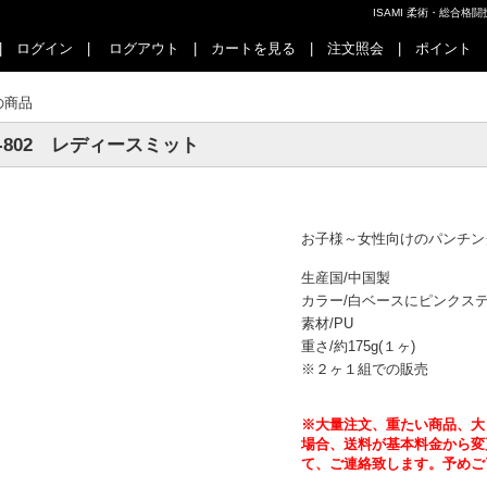
ISAMI 柔術・総合
|
ログイン
|
ログアウト
|
カートを見る
|
注文照会
|
ポイント
の商品
S-802 レディースミット
お子様～女性向けのパンチン
生産国/中国製
カラー/白ベースにピンクス
素材/PU
重さ/約175g(１ヶ)
※２ヶ１組での販売
※大量注文、重たい商品、大
場合、送料が基本料金から変
て、ご連絡致します。予めご