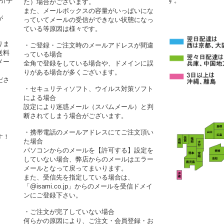
代引手
す。
た）場合がございます。
また、メールボックスの容量がいっぱいにな
が
っていてメールの受信ができない状態になっ
ている等原因は様々です。
りま
・ご登録・ご注文時のメールアドレスが間違
送料
っている場合
メー
全角で登録をしている場合や、ドメインに誤
りがある場合が多くございます。
ださ
・セキュリティソフト、ウイルス対策ソフト
による場合
設定により迷惑メール（スパムメール）と判
断されてしまう場合がございます。
・携帯電話のメールアドレスにてご注文頂い
す！
た場合
パソコンからのメールを【許可する】設定を
していない場合、弊店からのメールはエラー
メールとなって戻ってまいります。
また、受信先を指定している場合は、
「@isami.co.jp」からのメールを受信ドメイ
ンにご登録下さい。
・ご注文が完了していない場合
何らかの原因により、ご注文・会員登録・お