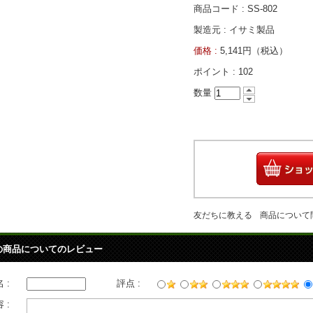
商品コード : SS-802
製造元 : イサミ製品
価格 :
5,141円（税込）
ポイント :
102
数量
友だちに教える
商品について
の商品についてのレビュー
 :
評点 :
 :