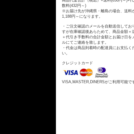
商品代金合計（税込）+送料(650円～)+
数料(432円～)
※お届け先が沖縄県・離島の場合、送料
1,188円～になります。
・ご注文確認のメールを自動送信してお
すが在庫確認後あらためて、商品金額＋
＋代引き手数料の合計金額とお届け日を
ルにてご連絡を致します。
・代金は商品到着時の配達員にお支払く
い。
クレジットカード
VISA,MASTER,DINERSがご利用可能で