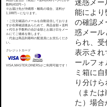
迷惑メー
商品代金合計（税込）+送料(650円～)+代引手
数料(432円～)
※お届け先が沖縄県・離島の場合、送料が
能により
1,188円～になります。
の確認メ
・ご注文確認のメールを自動送信しておりま
すが在庫確認後あらためて、商品金額＋送料
＋代引き手数料の合計金額とお届け日をメー
惑メール
ルにてご連絡を致します。
・代金は商品到着時の配達員にお支払くださ
られ、受
い。
表示され
クレジットカード
ールフォ
VISA,MASTER,DINERSがご利用可能です！
ミ箱に自
り分けら
（または
た）場合