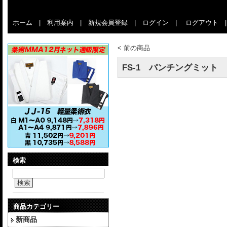
ホーム
|
利用案内
|
新規会員登録
|
ログイン
|
ログアウト
<
前の商品
FS-1 パンチングミット
検索
検索
商品カテゴリー
新商品