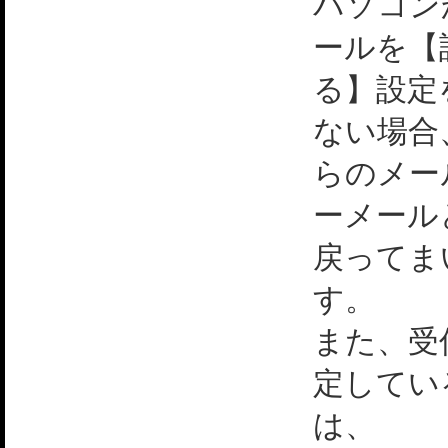
パソコン
ールを【
る】設定
ない場合
らのメー
ーメール
戻ってま
す。
また、受
定してい
は、