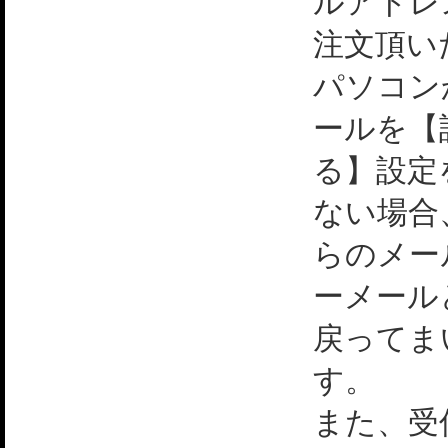
ルアドレ
注文頂い
パソコン
ールを【
る】設定
ない場合
らのメー
ーメール
戻ってま
す。
また、受