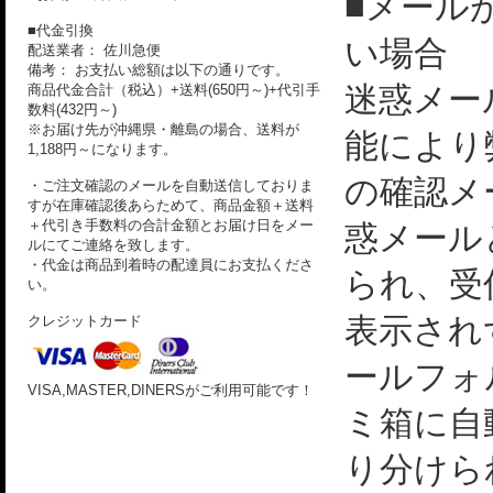
■メール
■代金引換
い場合
配送業者： 佐川急便
備考： お支払い総額は以下の通りです。
迷惑メー
商品代金合計（税込）+送料(650円～)+代引手
数料(432円～)
※お届け先が沖縄県・離島の場合、送料が
能により
1,188円～になります。
の確認メ
・ご注文確認のメールを自動送信しておりま
すが在庫確認後あらためて、商品金額＋送料
＋代引き手数料の合計金額とお届け日をメー
惑メール
ルにてご連絡を致します。
・代金は商品到着時の配達員にお支払くださ
られ、受
い。
表示され
クレジットカード
ールフォ
VISA,MASTER,DINERSがご利用可能です！
ミ箱に自
り分けら