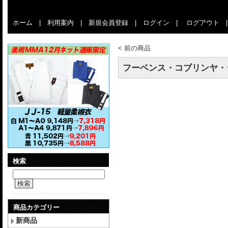
ホーム
|
利用案内
|
新規会員登録
|
ログイン
|
ログアウト
<
前の商品
フーベンス・コブリンヤ・シャ
検索
検索
商品カテゴリー
新商品