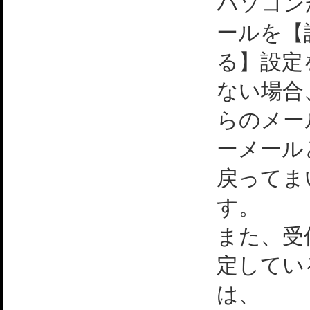
パソコン
ールを【
る】設定
ない場合
らのメー
ーメール
戻ってま
す。
また、受
定してい
は、