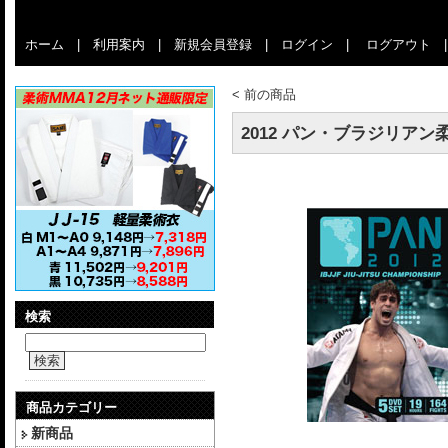
ホーム
|
利用案内
|
新規会員登録
|
ログイン
|
ログアウト
<
前の商品
2012 パン・ブラジリアン柔
検索
検索
商品カテゴリー
新商品