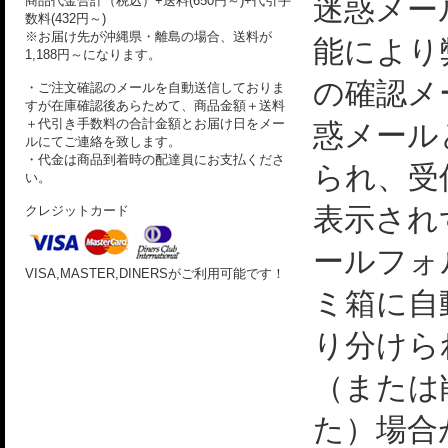
迷惑メー
商品代金合計（税込）+送料(650円～)+代引手
数料(432円～)
※お届け先が沖縄県・離島の場合、送料が
能により
1,188円～になります。
の確認メ
・ご注文確認のメールを自動送信しておりま
すが在庫確認後あらためて、商品金額＋送料
＋代引き手数料の合計金額とお届け日をメー
惑メール
ルにてご連絡を致します。
・代金は商品到着時の配達員にお支払くださ
られ、受
い。
表示され
クレジットカード
ールフォ
VISA,MASTER,DINERSがご利用可能です！
ミ箱に自
り分けら
（または
た）場合