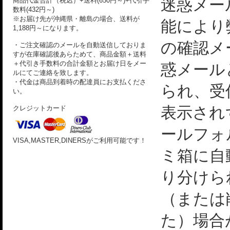
迷惑メー
商品代金合計（税込）+送料(650円～)+代引手
数料(432円～)
※お届け先が沖縄県・離島の場合、送料が
能により
1,188円～になります。
の確認メ
・ご注文確認のメールを自動送信しておりま
すが在庫確認後あらためて、商品金額＋送料
＋代引き手数料の合計金額とお届け日をメー
惑メール
ルにてご連絡を致します。
・代金は商品到着時の配達員にお支払くださ
られ、受
い。
表示され
クレジットカード
ールフォ
VISA,MASTER,DINERSがご利用可能です！
ミ箱に自
り分けら
（または
た）場合