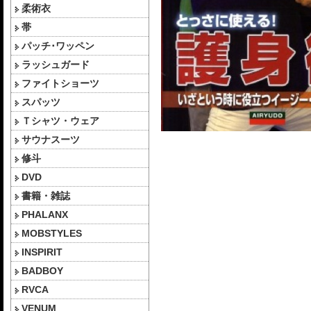
柔術衣
帯
パッチ･ワッペン
ラッシュガード
ファイトショーツ
スパッツ
Ｔシャツ・ウェア
サウナスーツ
修斗
DVD
書籍・雑誌
PHALANX
MOBSTYLES
INSPIRIT
BADBOY
RVCA
VENUM