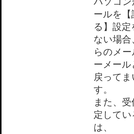
パソコン
ールを【
る】設定
ない場合
らのメー
ーメール
戻ってま
す。
また、受
定してい
は、