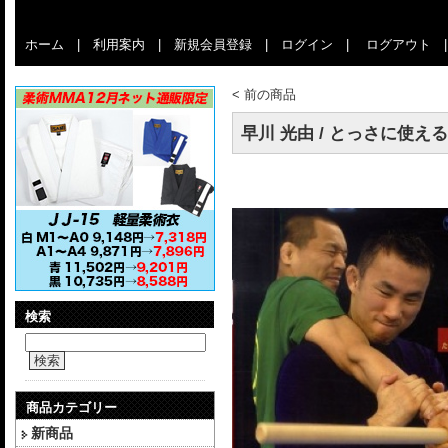
ホーム
|
利用案内
|
新規会員登録
|
ログイン
|
ログアウト
<
前の商品
早川 光由 / とっさに使える
検索
検索
商品カテゴリー
新商品