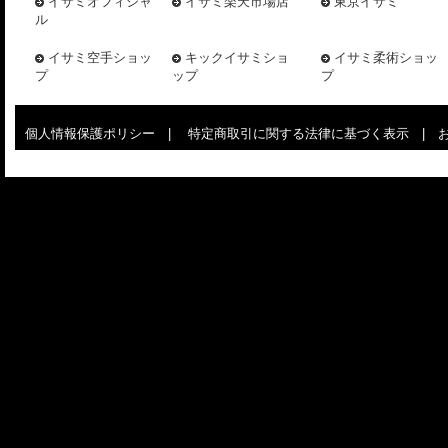
イサミオフィシャ
イサミ楽天市場店
東京イサミ
ル
イサミ空手ショッ
キックイサミショ
イサミ柔術ショッ
プ
ップ
プ
個人情報保護ポリシー
|
特定商取引に関する法律に基づく表示
|