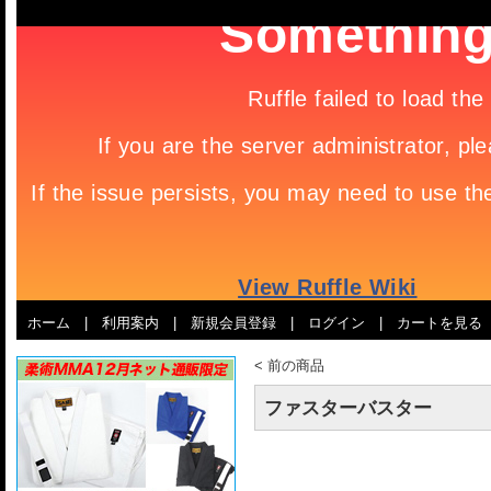
ホーム
|
利用案内
|
新規会員登録
|
ログイン
|
カートを見る
<
前の商品
ファスターバスター