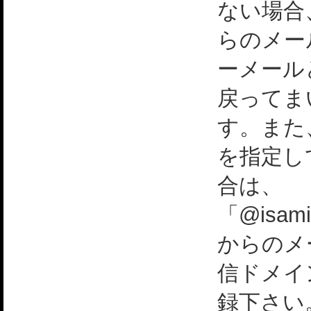
ない場合
らのメー
ーメール
戻ってま
す。また
を指定し
合は、
「@isami
からのメ
信ドメイ
録下さい