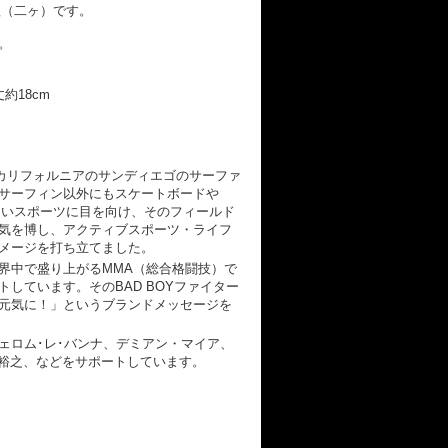
組（二ヶ）です。
。
18cm
OYはカリフォルニアのサンディエゴのサーファ
サーフィン以外にもスケートボードや
しいスポーツに目を向け、そのフィールド
気を博し、アクティブスポーツ・ライフ
メージを打ち立てました。
界中で盛り上がるMMA（総合格闘技）で
しています。そのBAD BOYファイター
元気に！」というブランドメッセージを
ェロム･レ･バンナ、デミアン・マイア、
 裕之、などをサポートしています。