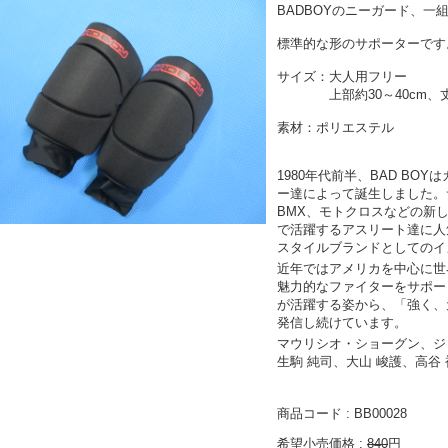
BADBOYのニーガード、一
標準的な形のサポーターです
サイズ：大人用フリー
上部約30～40cm、丈約
素材：ポリエステル
1980年代前半、BAD B
ー達によって誕生しました。
BMX、モトクロスなどの新
で活躍するアスリート達に人
スタイルブランドとしてのイ
近年ではアメリカを中心に世
魅力的なファイターをサポート
が活躍する姿から、「強く、
発信し続けています。
マウリシオ・ショーグン、ジ
生駒 純司、大山 峻護、高谷
商品コード : BB00028
希望小売価格 :
840
円