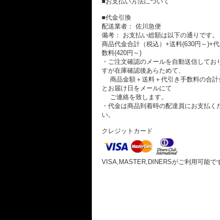
■お支払い方法について
■代金引換
配送業者： 佐川急便
備考： お支払い総額は以下の通りです。
商品代金合計（税込）+送料(630円～)+
数料(420円～)
・ご注文確認のメールを自動送信してお
すが在庫確認後あらためて、
商品金額＋送料＋代引き手数料の合計
とお届け日をメールにて
ご連絡を致します。
・代金は商品到着時の配達員にお支払く
い。
クレジットカード
VISA,MASTER,DINERSがご利用可能で