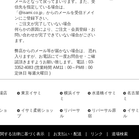
メールとなって戻ってまいります。また、受
信先を指定している場合は、
「@isami.co.jp」からのメールを受信ドメイ
ンにご登録下さい。
・ご注文が完了していない場合
何らかの原因により、ご注文・会員登録・お
問い合わせが完了できていない場合がござい
ます。
弊店からのメール等が届かない場合は、 恐れ
入りますが、お電話にて一度お問合せ・ご確
認頂きますようお願い致します。 電話：03-
3352-4083 (営業時間 AM11：00～PM8：00
定休日 毎週火曜日 )
場店
東京イサミ
横浜イサ
水道橋イサミ
名古
ミ
ミ
ショ
イサミ柔術ショッ
リバーサ
リバーサル原
イサ
プ
ル
宿
ル
関する法律に基づく表示
|
お支払い・配送
|
リンク
|
道場検索