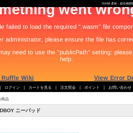
ISAMI 柔術・総合
|
ログイン
|
カートを見る
|
注文照会
|
ポイント
|
お問い合わせ
の商品
ADBOY ニーパッド