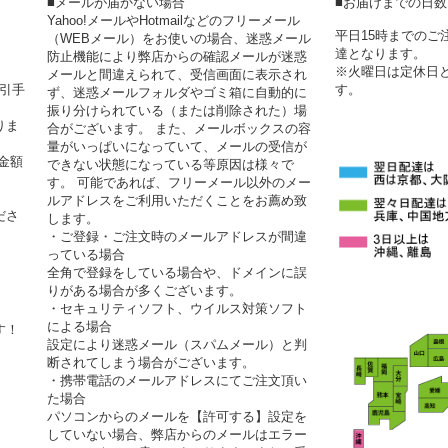
■メールが届かない場合
■お届けまでの日
Yahoo!メールやHotmailなどのフリーメール
平日15時までの
（WEBメール）をお使いの場合、迷惑メール
達となります。
防止機能により弊店からの確認メールが迷惑
※火曜日は定休日
メールと間違えられて、受信画面に表示され
代引手
す。
ず、迷惑メールフォルダやゴミ箱に自動的に
振り分けられている（または削除された）場
りま
合がございます。 また、メールボックスの容
量がいっぱいになっていて、メールの受信が
金額
できない状態になっている等原因は様々で
す。 可能であれば、フリーメール以外のメー
ルアドレスをご利用いただくことをお薦め致
ださ
します。
・ご登録・ご注文時のメールアドレスが間違
っている場合
全角で登録をしている場合や、ドメインに誤
りがある場合が多くございます。
・セキュリティソフト、ウイルス対策ソフト
による場合
す！
設定により迷惑メール（スパムメール）と判
断されてしまう場合がございます。
・携帯電話のメールアドレスにてご注文頂い
た場合
パソコンからのメールを【許可する】設定を
していない場合、弊店からのメールはエラー