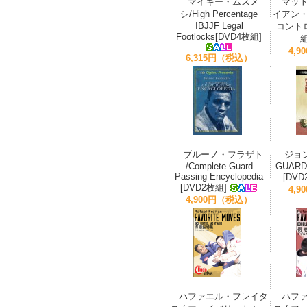
マイキー・ムスメ
マット
シ/High Percentage
イアン
IBJJF Legal
コントロ
Footlocks[DVD4枚組]
組
4,
6,315円（税込）
ブルーノ・フラザト
ジョン
/Complete Guard
GUARD
Passing Encyclopedia
[DVD
[DVD2枚組]
4,
4,900円（税込）
ハファエル・フレイタ
ハフ