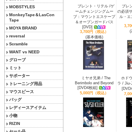
ブレント・リテル /ゲ
ブレン
MOBSTYLES
ームチェンジングムー
の必須
MonkeyTape＆LasCon
ブ：マウントエスケープ
ル・エス
Tape
＆オープンガードパス
3,
[DVD]
MOYA BRAND
3,700円（税込）
reversal
(基本価格)
Scramble
WANT vs NEED
グローブ
ミット
サポーター
ミヤオ兄弟 / The
ホド
Berimbolo and Beyond
ラ / Jiu-
トレーニング用品
[DVD4枚組]
[DVD
マウスピース
5,000円（税込）
7,
バッグ
レディースアイテム
小物
RIZIN
セール品