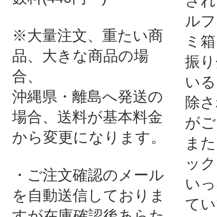
され
ルフ
※大量注文、重たい商
ミ箱
品、大きな商品の場
振り
合、
いる
沖縄県・離島へ発送の
除さ
場合、送料が基本料金
がご
から変更になります。
また
ック
・ご注文確認のメール
いっ
を自動送信しておりま
てい
すが在庫確認後あらた