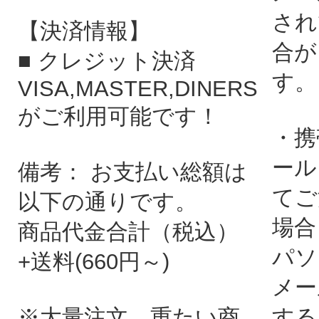
され
【決済情報】
合が
■ クレジット決済
す。
VISA,MASTER,DINERS
がご利用可能です！
・携
ール
備考： お支払い総額は
てご
以下の通りです。
場合
商品代金合計（税込）
パソ
+送料(660円～)
メー
※大量注文、重たい商
する