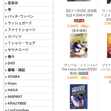
柔術衣
帯
【訳アリDVD】店頭再
ヴィ
生品￥2500￥2000
/ エ
パッチ･ワッペン
[D
ラッシュガード
3,
2,500円（税込）
ファイトショーツ
(基本価格)
スパッツ
Ｔシャツ・ウェア
サウナスーツ
修斗
DVD
サミール・シャントレ/
ブドー
The Lasso Guard [DVD2
バースキ
書籍・雑誌
枚組]
ATAMA
4,
5,000円（税込）
Grips
HAGA
INSPIRIT
KRAZYBEE
LasConchas