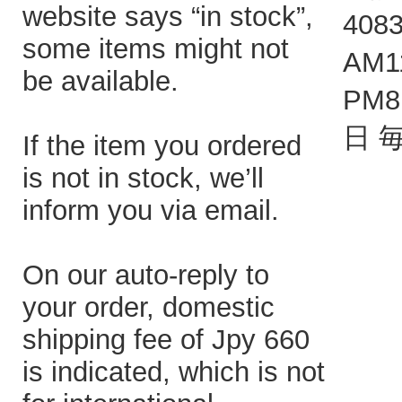
website says “in stock”,
408
some items might not
AM1
be available.
PM
日 
If the item you ordered
is not in stock, we’ll
inform you via email.
On our auto-reply to
your order, domestic
shipping fee of Jpy 660
is indicated, which is not