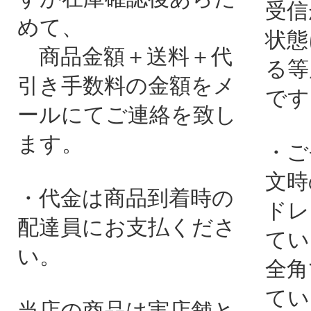
受信
めて、
状態
商品金額＋送料＋代
る等
引き手数料の金額をメ
です
ールにてご連絡を致し
ます。
・ご
文時
・代金は商品到着時の
ドレ
配達員にお支払くださ
てい
い。
全角
てい
当店の商品は実店舗と