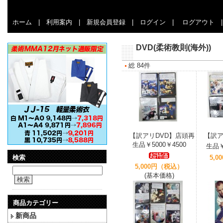
ホーム
|
利用案内
|
新規会員登録
|
ログイン
|
ログアウト
DVD(柔術教則(海外))
総 84件
【訳アリDVD】店頭再
【訳ア
生品￥5000￥4500
生品￥
検索
5,
5,000円（税込）
(基本価格)
検索
商品カテゴリー
新商品