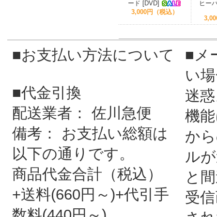
ード [DVD]
ヒーバ
3,000円（税込）
3,
■お支払い方法について
■メ
い場
■代金引換
迷惑
配送業者： 佐川急便
機能
備考： お支払い総額は
から
以下の通りです。
ルが
商品代金合計（税込）
と間
+送料(660円～)+代引手
受信
数料(440円～)