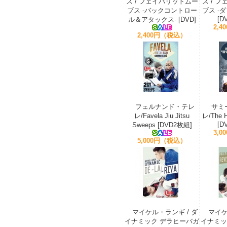
ス / フェイバリットムー
ス / 
ブス -バックコントロー
ブス -
[D
ル＆アタックス- [DVD]
2,
2,400円（税込）
フェルナンド・テレ
サミ
レ/Favela Jiu Jitsu
レ/The H
[D
Sweeps [DVD2枚組]
3,
5,000円（税込）
マイケル・ランギ / ダ
マイケ
イナミック デラヒーバガ
イナミッ