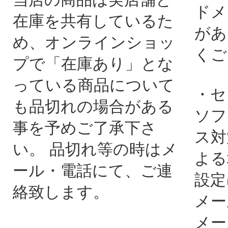
ドメ
在庫を共有しているた
があ
め、オンラインショッ
くご
プで「在庫あり」とな
っている商品について
・セ
も品切れの場合がある
ソフ
事を予めご了承下さ
ス対
い。 品切れ等の時はメ
よる
ール・電話にて、ご連
設定
絡致します。
メー
メー