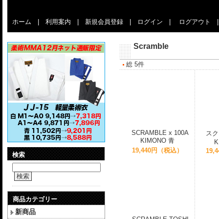
ホーム
|
利用案内
|
新規会員登録
|
ログイン
|
ログアウト
Scramble
総 5件
SCRAMBLE x 100A
スク
KIMONO 青
K
19,440円（税込）
19
検索
検索
商品カテゴリー
新商品