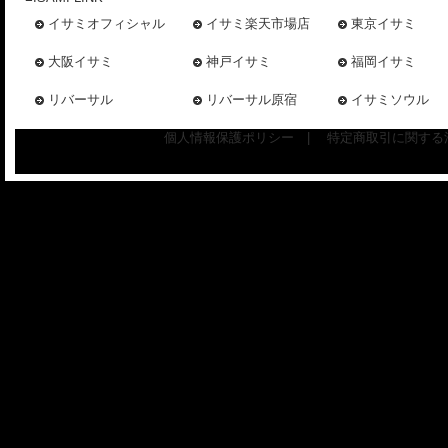
イサミオフィシャル
イサミ楽天市場店
東京イサミ
大阪イサミ
神戸イサミ
福岡イサミ
リバーサル
リバーサル原宿
イサミソウル
個人情報保護ポリシー
|
特定商取引に関する