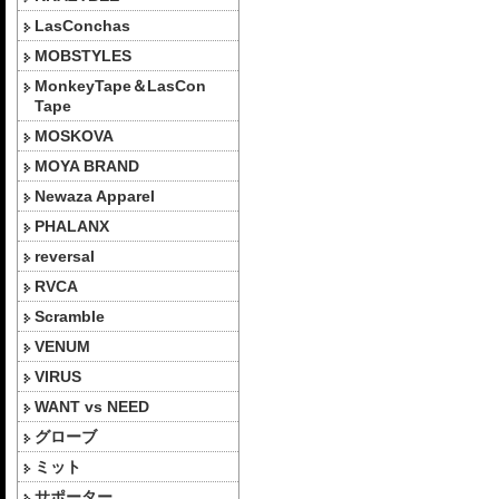
LasConchas
MOBSTYLES
MonkeyTape＆LasCon
Tape
MOSKOVA
MOYA BRAND
Newaza Apparel
PHALANX
reversal
RVCA
Scramble
VENUM
VIRUS
WANT vs NEED
グローブ
ミット
サポーター