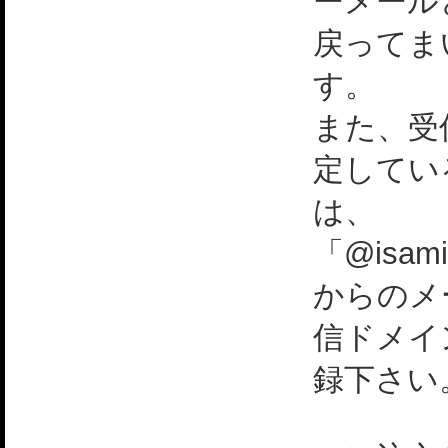
ーメール
戻ってま
す。
また、受
定してい
は、
「@isami
からのメ
信ドメイ
録下さい