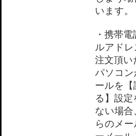
います。
・携帯電
ルアドレ
注文頂い
パソコン
ールを【
る】設定
ない場合
らのメー