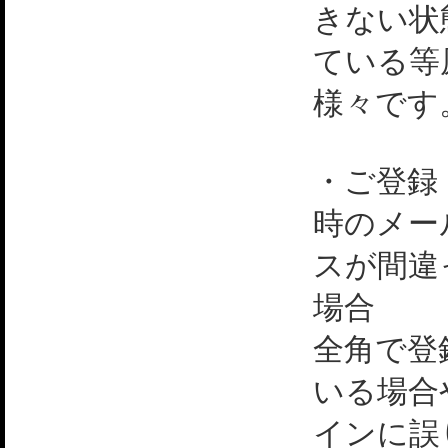
きない状
ている等
様々です
・ご登録
時のメー
スが間違
場合
全角で登
いる場合
インに誤