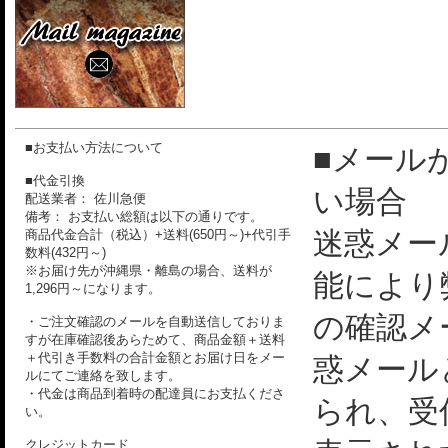
■お支払い方法について
■メール
■代金引換
い場合
配送業者： 佐川急便
備考： お支払い総額は以下の通りです。
迷惑メー
商品代金合計（税込）+送料(650円～)+代引手
数料(432円～)
※お届け先が沖縄県・離島の場合、送料が
能により
1,296円～になります。
の確認メ
・ご注文確認のメールを自動送信しておりま
すが在庫確認後あらためて、商品金額＋送料
＋代引き手数料の合計金額とお届け日をメー
惑メール
ルにてご連絡を致します。
・代金は商品到着時の配達員にお支払くださ
られ、受
い。
クレジットカード