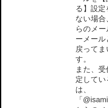
る】設定
ない場合
らのメー
ーメール
戻ってま
す。
また、受
定してい
は、
「@isami