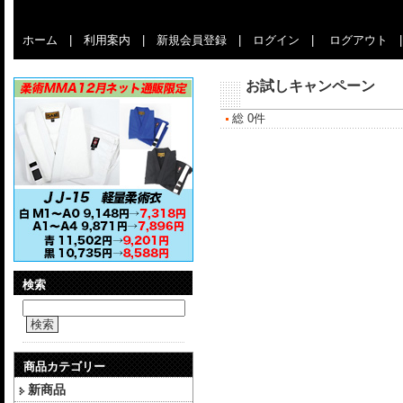
ホーム
|
利用案内
|
新規会員登録
|
ログイン
|
ログアウト
お試しキャンペーン
総 0件
検索
検索
商品カテゴリー
新商品