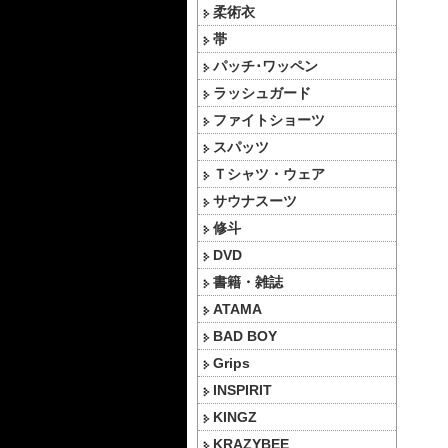
柔術衣
帯
パッチ･ワッペン
ラッシュガード
ファイトショーツ
スパッツ
Ｔシャツ・ウェア
サウナスーツ
修斗
DVD
書籍・雑誌
ATAMA
BAD BOY
Grips
INSPIRIT
KINGZ
KRAZYBEE