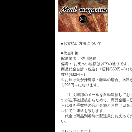
■お支払い方法について
■代金引換
配送業者： 佐川急便
備考： お支払い総額は以下の通りです。
商品代金合計（税込）+送料(650円～)+
数料(432円～)
※お届け先が沖縄県・離島の場合、送料
1,296円～になります。
・ご注文確認のメールを自動送信してお
すが在庫確認後あらためて、商品金額＋
＋代引き手数料の合計金額とお届け日を
ルにてご連絡を致します。
・代金は商品到着時の配達員にお支払く
い。
クレジットカード