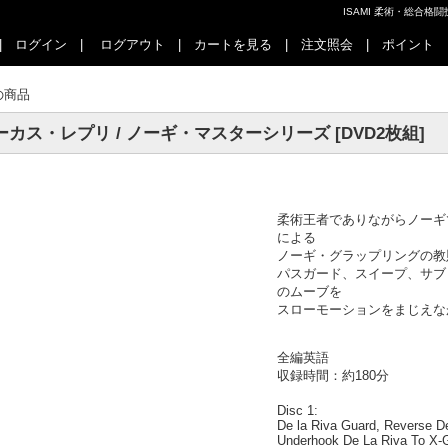
ISAMI 柔術・総合
|
ログイン
|
ログアウト
|
カートを見る
|
注文照会
|
ポイント
の商品
ーカス・レプリ / ノーギ・マスターシリーズ [DVD2枚組]
柔術王者でありながらノーギ
による
ノーギ・グラップリングの教
パスガード、スイープ、サブ
のムーブを
スローモーションをまじえな
全編英語
収録時間：約180分
Disc 1:
De la Riva Guard, Reverse D
Underhook De La Riva To X-