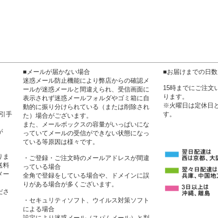
■メールが届かない場合
■お届けまでの日
迷惑メール防止機能により弊店からの確認メ
15時までにご注
ールが迷惑メールと間違えられ、受信画面に
ります。
表示されず迷惑メールフォルダやゴミ箱に自
※火曜日は定休日
動的に振り分けられている（または削除され
代引手
す。
た）場合がございます。
また、メールボックスの容量がいっぱいにな
が
っていてメールの受信ができない状態になっ
ている等原因は様々です。
りま
・ご登録・ご注文時のメールアドレスが間違
送料
っている場合
メー
全角で登録をしている場合や、ドメインに誤
りがある場合が多くございます。
ださ
・セキュリティソフト、ウイルス対策ソフト
による場合
設定により迷惑メール（スパムメール）と判