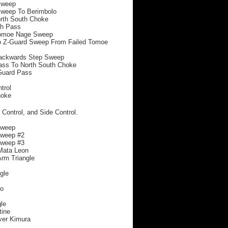
Sweep
Sweep To Berimbolo
rth South Choke
sh Pass
Tomoe Nage Sweep
o Z-Guard Sweep From Failed Tomoe
Backwards Step Sweep
ass To North South Choke
 Guard Pass
trol
hoke
 Control, and Side Control.
Sweep
Sweep #2
Sweep #3
 Mata Leon
Arm Triangle
gle
bo
gle
tine
ver Kimura