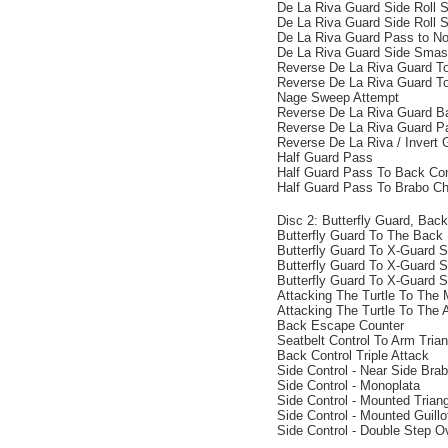
De La Riva Guard Side Roll 
De La Riva Guard Side Roll 
De La Riva Guard Pass to No
De La Riva Guard Side Sma
Reverse De La Riva Guard 
Reverse De La Riva Guard T
Nage Sweep Attempt
Reverse De La Riva Guard 
Reverse De La Riva Guard P
Reverse De La Riva / Invert
Half Guard Pass
Half Guard Pass To Back Con
Half Guard Pass To Brabo C
Disc 2: Butterfly Guard, Back
Butterfly Guard To The Back
Butterfly Guard To X-Guard 
Butterfly Guard To X-Guard 
Butterfly Guard To X-Guard 
Attacking The Turtle To The
Attacking The Turtle To The 
Back Escape Counter
Seatbelt Control To Arm Trian
Back Control Triple Attack
Side Control - Near Side Bra
Side Control - Monoplata
Side Control - Mounted Trian
Side Control - Mounted Guillo
Side Control - Double Step O