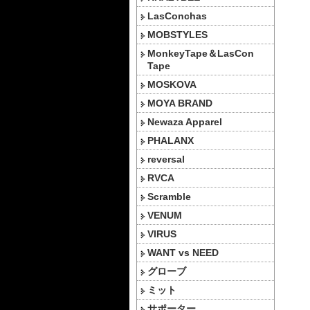
LasConchas
MOBSTYLES
MonkeyTape＆LasCon
Tape
MOSKOVA
MOYA BRAND
Newaza Apparel
PHALANX
reversal
RVCA
Scramble
VENUM
VIRUS
WANT vs NEED
グローブ
ミット
サポーター