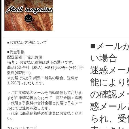
■お支払い方法について
■メール
■代金引換
い場合
配送業者： 佐川急便
備考： お支払い総額は以下の通りです。
迷惑メー
商品代金合計（税込）+送料(650円～)+代引手
数料(432円～)
※お届け先が沖縄県・離島の場合、送料が
能により
1,296円～になります。
の確認メ
・ご注文確認のメールを自動送信しておりま
すが在庫確認後あらためて、商品金額＋送料
＋代引き手数料の合計金額とお届け日をメー
惑メール
ルにてご連絡を致します。
・代金は商品到着時の配達員にお支払くださ
られ、受
い。
クレジットカード