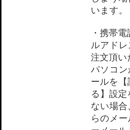
います。
・携帯電
ルアドレ
注文頂い
パソコン
ールを【
る】設定
ない場合
らのメー