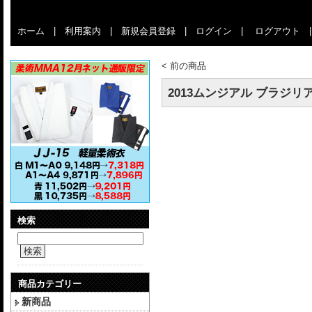
ホーム
|
利用案内
|
新規会員登録
|
ログイン
|
ログアウト
<
前の商品
2013ムンジアル ブラジリ
検索
検索
商品カテゴリー
新商品