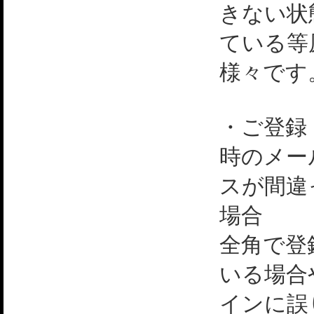
きない状
ている等
様々です
・ご登録
時のメー
スが間違
場合
全角で登
いる場合
インに誤