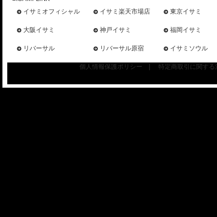
イサミオフィシャル
イサミ楽天市場店
東京イサミ
大阪イサミ
神戸イサミ
福岡イサミ
リバーサル
リバーサル原宿
イサミソウル
個人情報保護ポリシー
|
特定商取引に関する