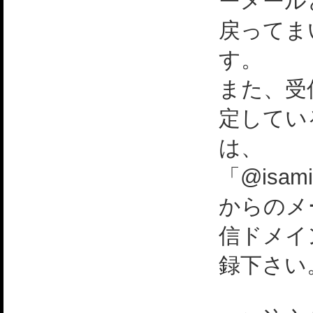
ーメール
戻ってま
す。
また、受
定してい
は、
「@isami
からのメ
信ドメイ
録下さい