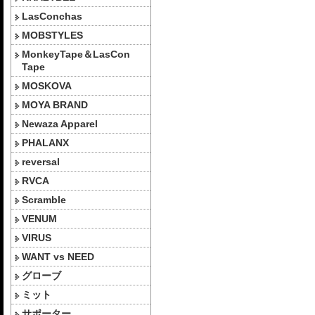
LasConchas
MOBSTYLES
MonkeyTape＆LasCon
Tape
MOSKOVA
MOYA BRAND
Newaza Apparel
PHALANX
reversal
RVCA
Scramble
VENUM
VIRUS
WANT vs NEED
グローブ
ミット
サポーター