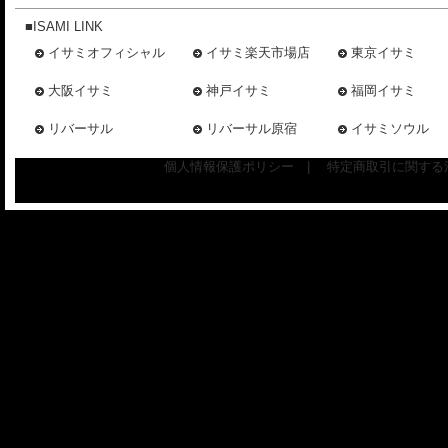
■ISAMI LINK
イサミオフィシャル
イサミ楽天市場店
東京イサミ
大阪イサミ
神戸イサミ
福岡イサミ
リバーサル
リバーサル原宿
イサミソウル
個人情報保護ポリシー
|
特定商取引に関する