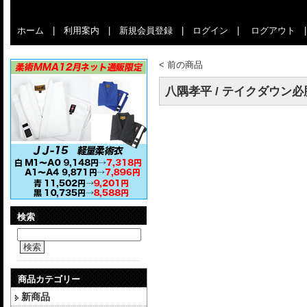
ホーム
|
利用案内
|
新規会員登録
|
ログイン
|
ログアウト
<
前の商品
八隅孝平 / テイクダウン必勝
検索
検索
商品カテゴリー
新商品