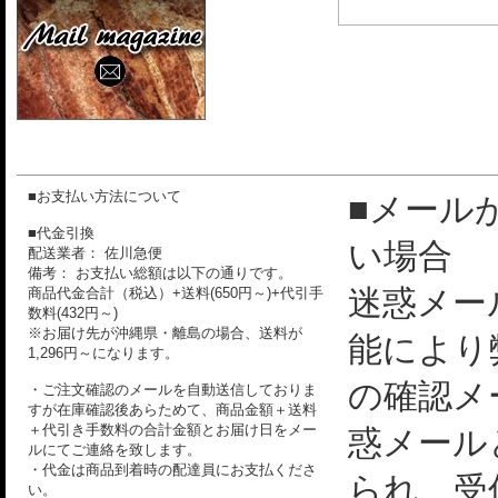
■お支払い方法について
■メール
■代金引換
い場合
配送業者： 佐川急便
備考： お支払い総額は以下の通りです。
迷惑メー
商品代金合計（税込）+送料(650円～)+代引手
数料(432円～)
※お届け先が沖縄県・離島の場合、送料が
能により
1,296円～になります。
の確認メ
・ご注文確認のメールを自動送信しておりま
すが在庫確認後あらためて、商品金額＋送料
＋代引き手数料の合計金額とお届け日をメー
惑メール
ルにてご連絡を致します。
・代金は商品到着時の配達員にお支払くださ
られ、受
い。