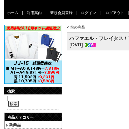
ホーム
|
利用案内
|
新規会員登録
|
ログイン
|
ログアウト
<
前の商品
ハファエル・フレイタス /
[DVD]
検索
検索
商品カテゴリー
新商品