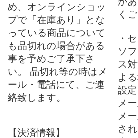
があ
め、オンラインショッ
くご
プで「在庫あり」とな
っている商品について
・セ
も品切れの場合がある
ソフ
事を予めご了承下さ
ス対
い。 品切れ等の時はメ
よる
ール・電話にて、ご連
設定
絡致します。
メー
メー
され
【決済情報】