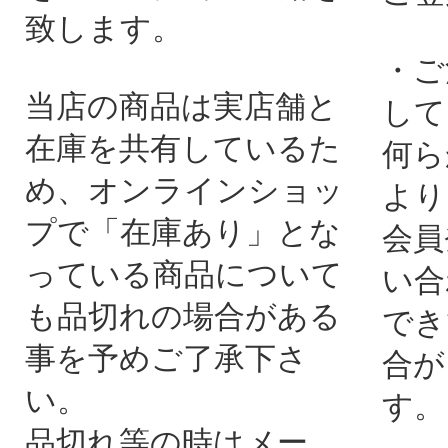
致します。
・ご
当店の商品は実店舗と
して
在庫を共有しているた
何ら
め、オンラインショッ
より
プで「在庫あり」とな
会員
っている商品について
い合
も品切れの場合がある
でき
事を予めご了承下さ
合が
い。
す。
品切れ等の時はメー