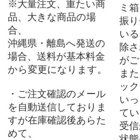
※大量注文、重たい商
ミ箱
品、大きな商品の場
振り
合、
いる
沖縄県・離島へ発送の
除さ
場合、送料が基本料金
がご
から変更になります。
また
ック
・ご注文確認のメール
いっ
を自動送信しておりま
てい
すが在庫確認後あらた
受信
めて、
状態