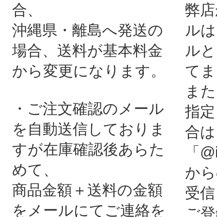
合、
弊店
沖縄県・離島へ発送の
ルは
場合、送料が基本料金
ルと
から変更になります。
てま
また
・ご注文確認のメール
指定
を自動送信しておりま
合は
すが在庫確認後あらた
「@i
めて、
から
商品金額＋送料の金額
受信
をメールにてご連絡を
ご登