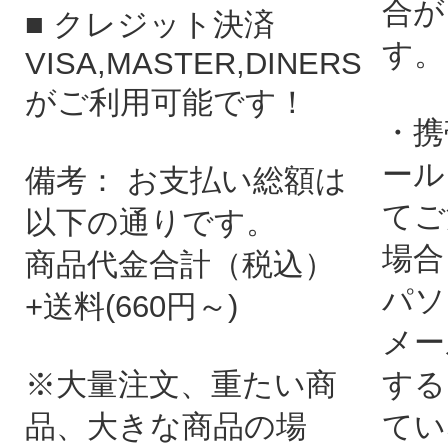
合が
■ クレジット決済
す。
VISA,MASTER,DINERS
がご利用可能です！
・携
ール
備考： お支払い総額は
てご
以下の通りです。
場合
商品代金合計（税込）
パソ
+送料(660円～)
メー
※大量注文、重たい商
する
品、大きな商品の場
てい