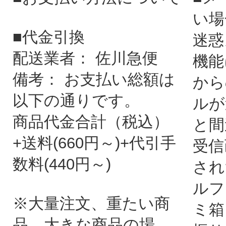
い場
■代金引換
迷惑
配送業者： 佐川急便
機能
備考： お支払い総額は
から
以下の通りです。
ルが
商品代金合計（税込）
と間
+送料(660円～)+代引手
受信
数料(440円～)
され
ルフ
※大量注文、重たい商
ミ箱
品、大きな商品の場