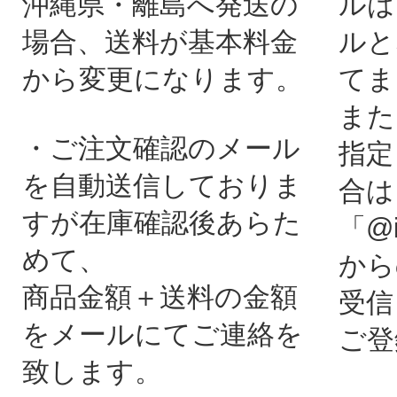
沖縄県・離島へ発送の
ルは
場合、送料が基本料金
ルと
から変更になります。
てま
また
・ご注文確認のメール
指定
を自動送信しておりま
合は
すが在庫確認後あらた
「@i
めて、
から
商品金額＋送料の金額
受信
をメールにてご連絡を
ご登
致します。