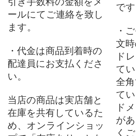
引き手数料の金額をメ
です
ールにてご連絡を致し
ます。
・ご
文時
・代金は商品到着時の
ドレ
配達員にお支払くださ
てい
い。
全角
てい
当店の商品は実店舗と
ドメ
在庫を共有しているた
があ
め、オンラインショッ
くご