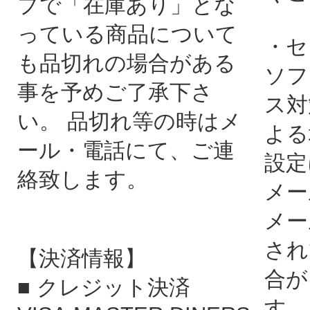
プで「在庫あり」とな
っている商品について
・セ
も品切れの場合がある
ソフ
事を予めご了承下さ
ス対
い。 品切れ等の時はメ
よる
ール・電話にて、ご連
設定
絡致します。
メー
メー
され
【決済情報】
合が
■ クレジット決済
す。