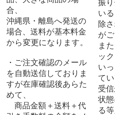
振り
合、
いる
沖縄県・離島へ発送の
除さ
場合、送料が基本料金
がご
から変更になります。
また
ック
・ご注文確認のメール
いっ
を自動送信しておりま
てい
すが在庫確認後あらた
受信
めて、
状態
商品金額＋送料＋代
る等