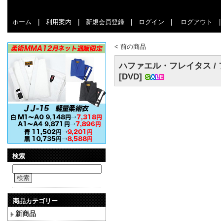
ホーム
|
利用案内
|
新規会員登録
|
ログイン
|
ログアウト
<
前の商品
ハファエル・フレイタス /
[DVD]
検索
検索
商品カテゴリー
新商品