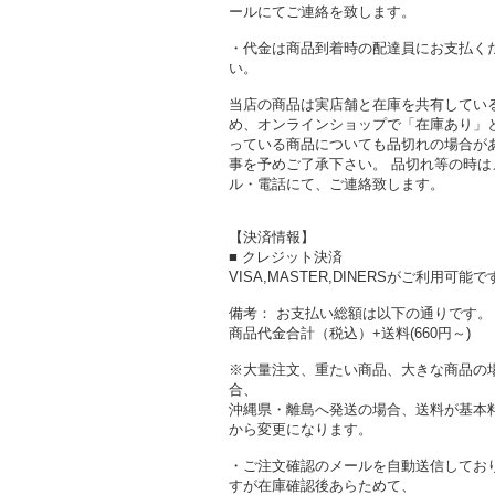
ールにてご連絡を致します。
・代金は商品到着時の配達員にお支払く
い。
当店の商品は実店舗と在庫を共有してい
め、オンラインショップで「在庫あり」
っている商品についても品切れの場合が
事を予めご了承下さい。 品切れ等の時は
ル・電話にて、ご連絡致します。
【決済情報】
■ クレジット決済
VISA,MASTER,DINERSがご利用可能で
備考： お支払い総額は以下の通りです。
商品代金合計（税込）+送料(660円～)
※大量注文、重たい商品、大きな商品の
合、
沖縄県・離島へ発送の場合、送料が基本
から変更になります。
・ご注文確認のメールを自動送信してお
すが在庫確認後あらためて、