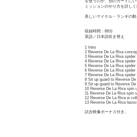
を使うのか、別のガードにい
ミッションのやり方を詳しく
美しいマイケル・ランギの動
収録時間：88分
英語／日本語吹き替え
1 Intro
2 Reverse De La Riva conce
3 Reverse De La Riva spider
4 Reverse De La Riva spider t
5 Reverse De La Riva spider s
6 Reverse De La Riva spider s
7 Reverse De La Riva spider 
8 Sit up guard to Reverse De
9 Sit up guard to Reverse De
10 Reverse De La Riva spin u
11 Reverse De La Riva spin un
12 Reverse De La Riva w coll
13 Reverse De La Riva lasso
試合映像ボーナス付き。