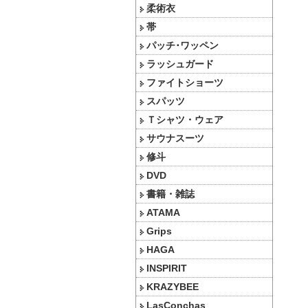
柔術衣
帯
パッチ･ワッペン
ラッシュガード
ファイトショーツ
スパッツ
Ｔシャツ・ウェア
サウナスーツ
修斗
DVD
書籍・雑誌
ATAMA
Grips
HAGA
INSPIRIT
KRAZYBEE
LasConchas