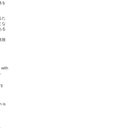
絡を
るた
とな
ある
絡致
 with
,
ll
h is
.