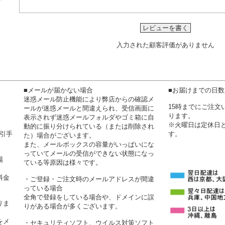
レビューを書く
入力された顧客評価がありません
■メールが届かない場合
■お届けまでの日
迷惑メール防止機能により弊店からの確認メ
15時までにご注
ールが迷惑メールと間違えられ、受信画面に
ります。
表示されず迷惑メールフォルダやゴミ箱に自
※火曜日は定休日
動的に振り分けられている（または削除され
代引手
す。
た）場合がございます。
また、メールボックスの容量がいっぱいにな
っていてメールの受信ができない状態になっ
場
ている等原因は様々です。
料金
・ご登録・ご注文時のメールアドレスが間違
っている場合
全角で登録をしている場合や、ドメインに誤
りま
りがある場合が多くございます。
をメ
・セキュリティソフト、ウイルス対策ソフト