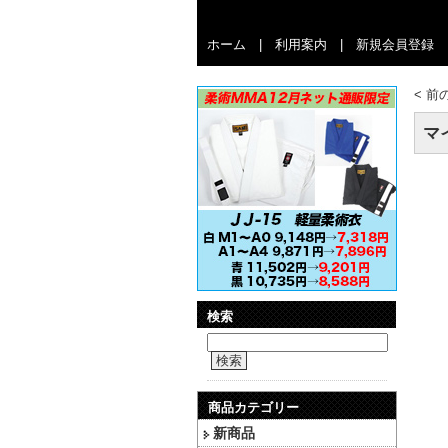
ホーム
|
利用案内
|
新規会員登録
<
前
マ
検索
検索
商品カテゴリー
新商品