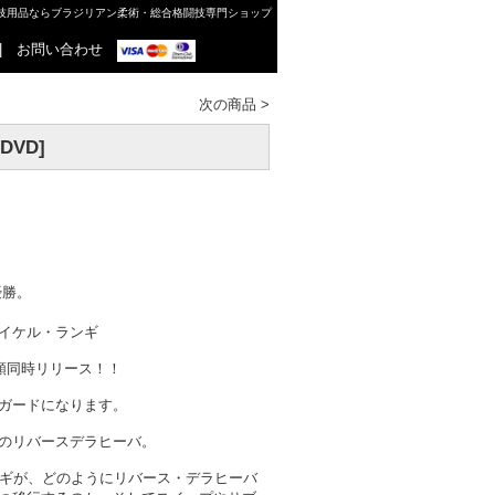
格闘技用品ならブラジリアン柔術・総合格闘技専門ショップ
|
お問い合わせ
次の商品
>
VD]
優勝。
イケル・ランギ
種類同時リリース！！
ガードになります。
のリバースデラヒーバ。
ンギが、どのようにリバース・デラヒーバ