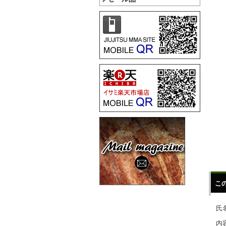
こ
氏名
内容