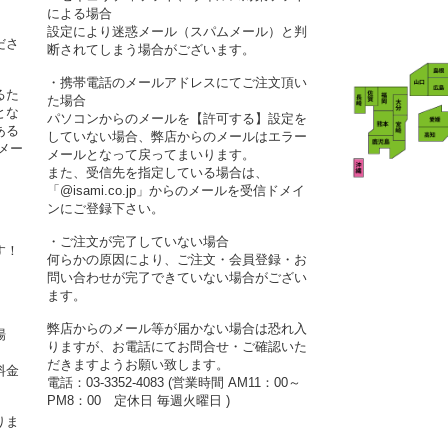
による場合
設定により迷惑メール（スパムメール）と判
ださ
断されてしまう場合がございます。
・携帯電話のメールアドレスにてご注文頂い
るた
た場合
とな
パソコンからのメールを【許可する】設定を
ある
していない場合、弊店からのメールはエラー
メー
メールとなって戻ってまいります。
また、受信先を指定している場合は、
「@isami.co.jp」からのメールを受信ドメイ
ンにご登録下さい。
・ご注文が完了していない場合
す！
何らかの原因により、ご注文・会員登録・お
問い合わせが完了できていない場合がござい
ます。
弊店からのメール等が届かない場合は恐れ入
場
りますが、お電話にてお問合せ・ご確認いた
だきますようお願い致します。
料金
電話：03-3352-4083 (営業時間 AM11：00～
PM8：00 定休日 毎週火曜日 )
りま