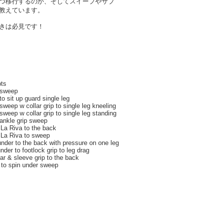
つ移行するのか、そしてスイープやサブ
教えています。
きは必見です！
pts
 sweep
o sit up guard single leg
weep w collar grip to single leg kneeling
weep w collar grip to single leg standing
ankle grip sweep
 La Riva to the back
 La Riva to sweep
nder to the back with pressure on one leg
der to footlock grip to leg drag
ar & sleeve grip to the back
 to spin under sweep