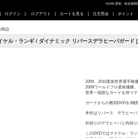
ISAMI 柔術・総合
|
ログイン
|
ログアウト
|
カートを見る
|
注文照会
|
ポイント
の商品
イケル・ランギ / ダイナミック リバースデラヒーバガード [D
2009、2010柔術世界選手権
2009ワールドプロ柔術優勝。
世界一強固なガードを持つマ
ガードからの教則DVDを3
本作はリバース デラヒーバ
外回りのデラヒーバと内回り
このDVDではマイケル・ラ