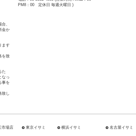
PM8：00 定休日 毎週火曜日 )
場合、
料金か
ります
絡を致
るた
となっ
る事を
絡致し
天市場店
東京イサミ
横浜イサミ
名古屋イサミ