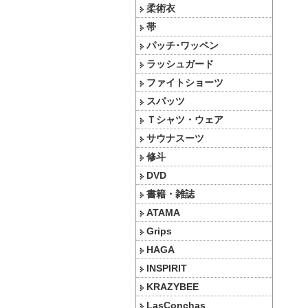
柔術衣
帯
パッチ･ワッペン
ラッシュガード
ファイトショーツ
スパッツ
Ｔシャツ・ウェア
サウナスーツ
修斗
DVD
書籍・雑誌
ATAMA
Grips
HAGA
INSPIRIT
KRAZYBEE
LasConchas