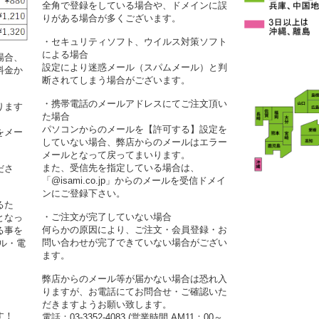
全角で登録をしている場合や、ドメインに誤
りがある場合が多くございます。
・セキュリティソフト、ウイルス対策ソフト
による場合
場合、
設定により迷惑メール（スパムメール）と判
料金か
断されてしまう場合がございます。
・携帯電話のメールアドレスにてご注文頂い
ります
た場合
パソコンからのメールを【許可する】設定を
をメー
していない場合、弊店からのメールはエラー
メールとなって戻ってまいります。
また、受信先を指定している場合は、
ださ
「@isami.co.jp」からのメールを受信ドメイ
ンにご登録下さい。
るた
・ご注文が完了していない場合
となっ
何らかの原因により、ご注文・会員登録・お
る事を
問い合わせが完了できていない場合がござい
ル・電
ます。
弊店からのメール等が届かない場合は恐れ入
りますが、お電話にてお問合せ・ご確認いた
だきますようお願い致します。
す！
電話：03-3352-4083 (営業時間 AM11：00～