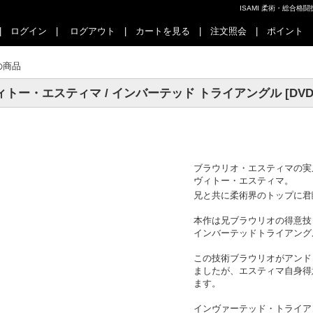
ISAMI 柔術・総合
|
ログイン
|
ログアウト
|
カートを見る
|
注文照会
|
ポイント
の商品
ィトー・エスティマ / インバーテッド トライアングル [DVD
ブラウリオ・エスティマの実
ヴィトー・エスティマ。
兄と共に柔術界のトップに君
本作は兄ブラウリオの得意技
インバーテッドトライアング
この技術ブラウリオがアンド
ましたが、エスティマ自身得
ます。
インヴァーテッド・トライア