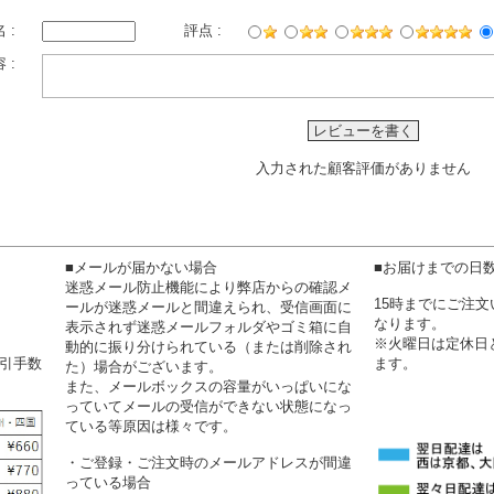
 :
評点 :
 :
レビューを書く
入力された顧客評価がありません
■メールが届かない場合
■お届けまでの日
迷惑メール防止機能により弊店からの確認メ
15時までにご注
ールが迷惑メールと間違えられ、受信画面に
なります。
表示されず迷惑メールフォルダやゴミ箱に自
※火曜日は定休日
動的に振り分けられている（または削除され
代引手数
ます。
た）場合がございます。
また、メールボックスの容量がいっぱいにな
っていてメールの受信ができない状態になっ
ている等原因は様々です。
・ご登録・ご注文時のメールアドレスが間違
っている場合