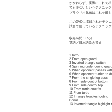
かかわらず、実際にこれで相
ても少ないというテクニック
ブラウリオ兄弟はこれを最も
このDVDに収録されたテク
試合で使っているテクニック
収録時間：65分
英語／日本語吹き替え
1 Intro
2 From open guard
3 Inverted triangle switch
4 Spinning under during guar
5 When opponent passes with
6 When opponent turtles to d
7 From the single leg pass
8 From side control bottom
9 From side control top
10 From turtle crucifix
11 From turtle
12 Triangle troubleshooting
Bonus
13 Inverted triangle highlight 