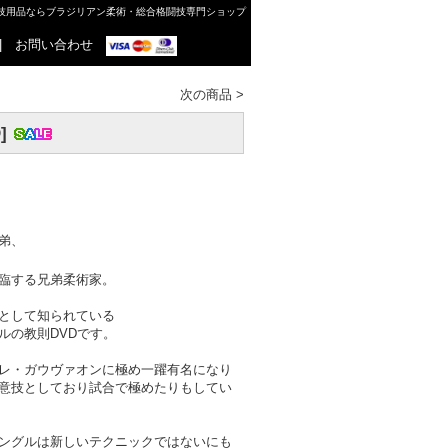
格闘技用品ならブラジリアン柔術・総合格闘技専門ショップ
|
お問い合わせ
次の商品
>
]
弟、
臨する兄弟柔術家。
として知られている
ルの教則DVDです。
レ・ガウヴァオンに極め一躍有名になり
意技としており試合で極めたりもしてい
ングルは新しいテクニックではないにも