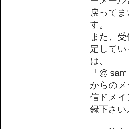
ーメール
戻ってま
す。
また、受
定してい
は、
「@isami
からのメ
信ドメイ
録下さい