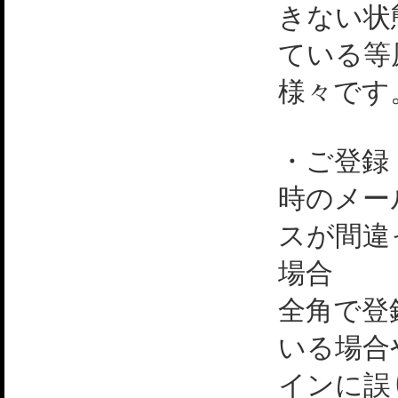
きない状
ている等
様々です
・ご登録
時のメー
スが間違
場合
全角で登
いる場合
インに誤