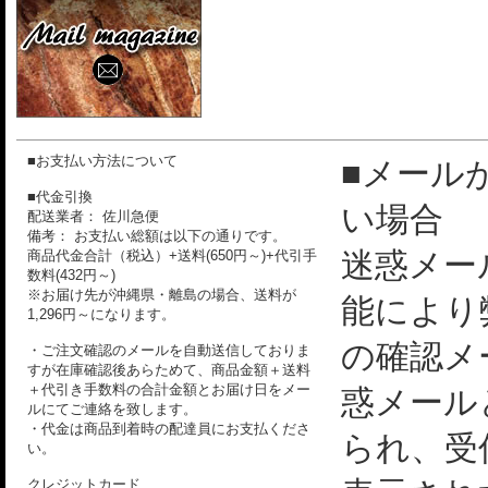
■お支払い方法について
■メール
■代金引換
い場合
配送業者： 佐川急便
備考： お支払い総額は以下の通りです。
迷惑メー
商品代金合計（税込）+送料(650円～)+代引手
数料(432円～)
※お届け先が沖縄県・離島の場合、送料が
能により
1,296円～になります。
の確認メ
・ご注文確認のメールを自動送信しておりま
すが在庫確認後あらためて、商品金額＋送料
＋代引き手数料の合計金額とお届け日をメー
惑メール
ルにてご連絡を致します。
・代金は商品到着時の配達員にお支払くださ
られ、受
い。
クレジットカード