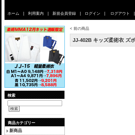
ホーム
|
利用案内
|
新規会員登録
|
ログイン
|
ログアウト
<
前の商品
JJ-402B キッズ柔術衣 ズ
検索
検索
商品カテゴリー
新商品