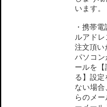
います。
・携帯電
ルアドレ
注文頂い
パソコン
ールを【
る】設定
ない場合
らのメー