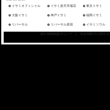
イサミオフィシャル
イサミ楽天市場店
東京イサミ
大阪イサミ
神戸イサミ
福岡イサミ
リバーサル
リバーサル原宿
イサミソウル
個人情報保護ポリシー
|
特定商取引に関する