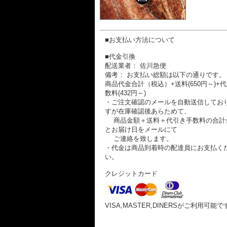
■お支払い方法について
■代金引換
配送業者： 佐川急便
備考： お支払い総額は以下の通りです。
商品代金合計（税込）+送料(650円～)+
数料(432円～)
・ご注文確認のメールを自動送信してお
すが在庫確認後あらためて、
商品金額＋送料＋代引き手数料の合計
とお届け日をメールにて
ご連絡を致します。
・代金は商品到着時の配達員にお支払く
い。
クレジットカード
VISA,MASTER,DINERSがご利用可能で