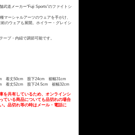
メーカー“Fuji Sports”のファイトシ
他各種マーシャルアーツのウェアを手がけ、
柔術のウェアも展開。ホイラー・グレイシ
テープ・内紐で調節可能です。
m 着丈50cm 股下24cm 裾幅31cm
 着丈52cm 股下24.5cm 裾幅32cm
庫を共有しているため、
オンラインシ
っている商品についても品切れの場合
い。品切れ等の時はメール・電話に