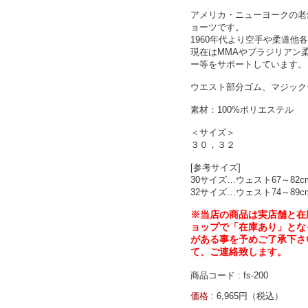
アメリカ・ニューヨークの老舗武道
ョーツです。
1960年代より空手や柔道
現在はMMAやブラジリアン
ー等をサポートしています。
ウエスト部分ゴム、マジック
素材：100%ポリエステル
＜サイズ＞
３０，３２
[参考サイズ]
30サイズ…ウェスト67～82c
32サイズ…ウェスト74～89cm
※当店の商品は実店舗と在
ョップで「在庫あり」
とな
がある事を予めご了承下
さ
て、ご連絡致します。
商品コード : fs-200
価格 :
6,965円（税込）