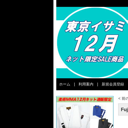
ホーム
|
利用案内
|
新規会員登録
<
前
Fu