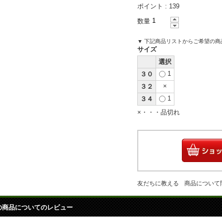
ポイント :
139
数量
▼ 下記商品リストからご希望の
サイズ
選択
1
３０
×
３２
1
３４
×・・・品切れ
友だちに教える
商品について
の商品についてのレビュー