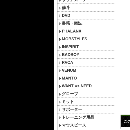
修斗
DVD
書籍・雑誌
PHALANX
MOBSTYLES
INSPIRIT
BADBOY
RVCA
VENUM
MANTO
WANT vs NEED
グローブ
ミット
サポーター
トレーニング用品
こ
マウスピース