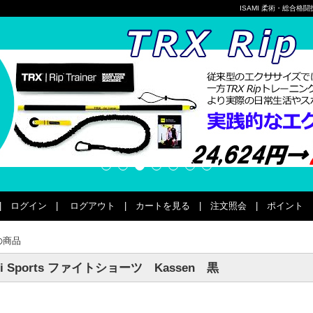
ISAMI 柔術・総合
|
ログイン
|
ログアウト
|
カートを見る
|
注文照会
|
ポイント
の商品
ji Sports ファイトショーツ Kassen 黒