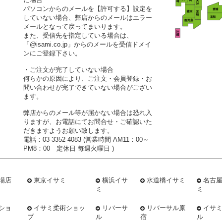
パソコンからのメールを【許可する】設定を
していない場合、弊店からのメールはエラー
メールとなって戻ってまいります。
また、受信先を指定している場合は、
「@isami.co.jp」からのメールを受信ドメイ
ンにご登録下さい。
・ご注文が完了していない場合
何らかの原因により、ご注文・会員登録・お
問い合わせが完了できていない場合がござい
ます。
弊店からのメール等が届かない場合は恐れ入
りますが、お電話にてお問合せ・ご確認いた
だきますようお願い致します。
電話：03-3352-4083 (営業時間 AM11：00～
PM8：00 定休日 毎週火曜日 )
場店
東京イサミ
横浜イサ
水道橋イサミ
名古
ミ
ミ
ショ
イサミ柔術ショッ
リバーサ
リバーサル原
イサ
プ
ル
宿
ル