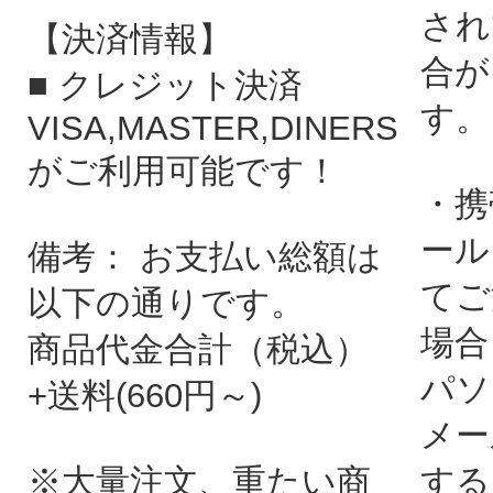
され
【決済情報】
合が
■ クレジット決済
す。
VISA,MASTER,DINERS
がご利用可能です！
・携
ール
備考： お支払い総額は
てご
以下の通りです。
場合
商品代金合計（税込）
パソ
+送料(660円～)
メー
※大量注文、重たい商
する