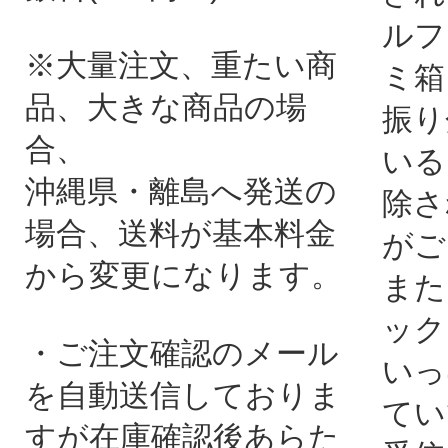
ルフ
※大量注文、重たい商
ミ箱
品、大きな商品の場
振り
合、
いる
沖縄県・離島へ発送の
除さ
場合、送料が基本料金
がご
から変更になります。
また
ック
・ご注文確認のメール
いっ
を自動送信しておりま
てい
すが在庫確認後あらた