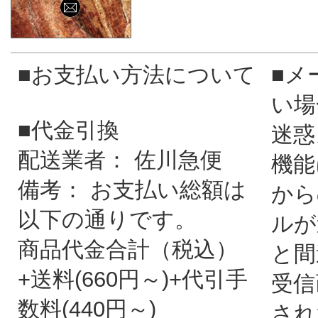
■お支払い方法について
■メ
い場
■代金引換
迷惑
配送業者： 佐川急便
機能
備考： お支払い総額は
から
以下の通りです。
ルが
商品代金合計（税込）
と間
+送料(660円～)+代引手
受信
数料(440円～)
され