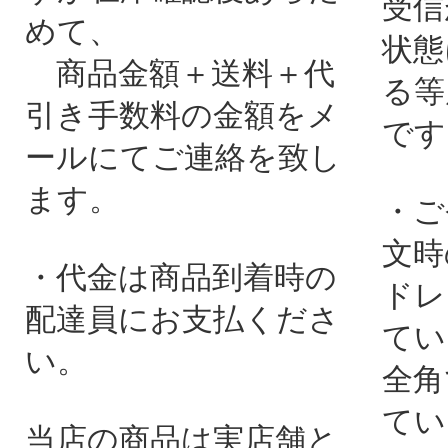
受信
めて、
状態
商品金額＋送料＋代
る等
引き手数料の金額をメ
です
ールにてご連絡を致し
ます。
・ご
文時
・代金は商品到着時の
ドレ
配達員にお支払くださ
てい
い。
全角
てい
当店の商品は実店舗と