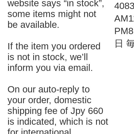
website says “in stock”,
408
some items might not
AM1
be available.
PM
日 
If the item you ordered
is not in stock, we’ll
inform you via email.
On our auto-reply to
your order, domestic
shipping fee of Jpy 660
is indicated, which is not
for international