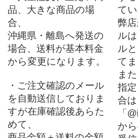
品、大きな商品の場
てい
合、
弊店
沖縄県・離島へ発送の
ルは
場合、送料が基本料金
ルと
から変更になります。
てま
また
・ご注文確認のメール
指定
を自動送信しておりま
合は
すが在庫確認後あらた
「@i
めて、
から
商品金額＋送料の金額