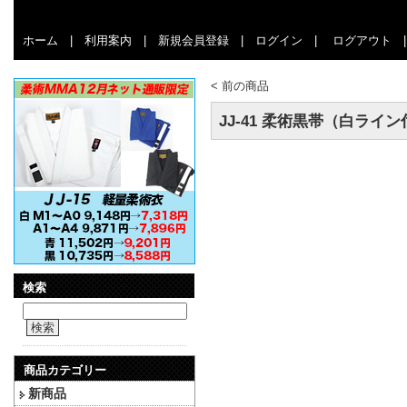
ホーム
|
利用案内
|
新規会員登録
|
ログイン
|
ログアウト
<
前の商品
JJ-41 柔術黒帯（白ライ
検索
検索
商品カテゴリー
新商品