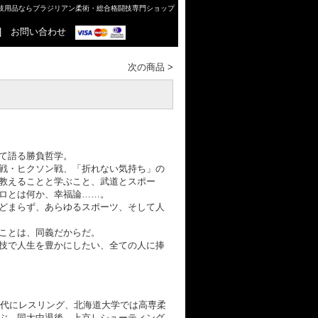
格闘技用品ならブラジリアン柔術・総合格闘技専門ショップ
|
お問い合わせ
次の商品
>
て語る勝負哲学。
戦・ヒクソン戦、「折れない気持ち」の
教えることと学ぶこと、武道とスポー
ロとは何か、幸福論……。
どまらず、あらゆるスポーツ、そして人
ことは、同義だからだ。
技で人生を豊かにしたい、全ての人に捧
校時代にレスリング、北海道大学では高専柔
ぶ。同大中退後、上京しシューティング