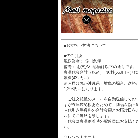
■お支払い方法について
■代金引換
配送業者： 佐川急便
備考： お支払い総額は以下の通りです。
商品代金合計（税込）+送料(650円～)+
数料(432円～)
※お届け先が沖縄県・離島の場合、送料
1,296円～になります。
・ご注文確認のメールを自動送信してお
すが在庫確認後あらためて、商品金額＋
＋代引き手数料の合計金額とお届け日を
ルにてご連絡を致します。
・代金は商品到着時の配達員にお支払く
い。
クレジットカード