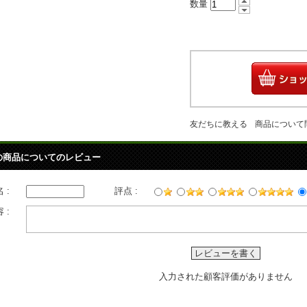
数量
友だちに教える
商品について
の商品についてのレビュー
 :
評点 :
 :
レビューを書く
入力された顧客評価がありません