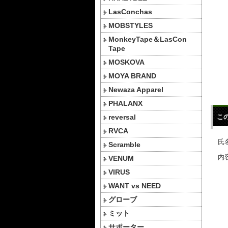
LasConchas
MOBSTYLES
MonkeyTape＆LasCon
Tape
MOSKOVA
MOYA BRAND
Newaza Apparel
PHALANX
reversal
こ
RVCA
氏名
Scramble
内容
VENUM
VIRUS
WANT vs NEED
グローブ
ミット
サポーター