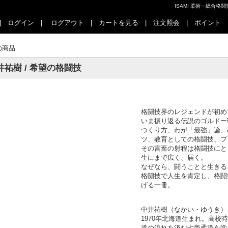
ISAMI 柔術・総合
|
ログイン
|
ログアウト
|
カートを見る
|
注文照会
|
ポイント
の商品
井祐樹 / 希望の格闘技
格闘技界のレジェンドが初め
いま振り返る伝説のゴルドー
つくり方、わが「最強」論、
ツ、教育としての格闘技、プ
その言葉の射程は格闘技にと
生にまで広く、届く。
なぜなら、闘うことと生きる
格闘技で人生を肯定し、格闘
げる一冊。
中井祐樹（なかい・ゆうき）
1970年北海道生まれ。高
道の流れを汲む七帝柔道を学