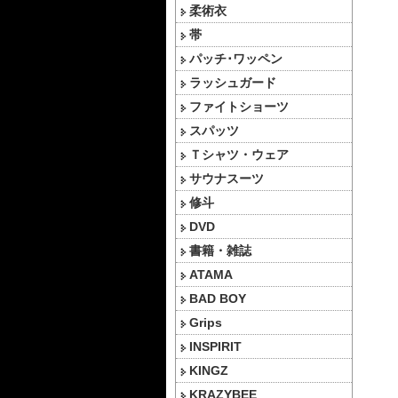
柔術衣
帯
パッチ･ワッペン
ラッシュガード
ファイトショーツ
スパッツ
Ｔシャツ・ウェア
サウナスーツ
修斗
DVD
書籍・雑誌
ATAMA
BAD BOY
Grips
INSPIRIT
KINGZ
KRAZYBEE