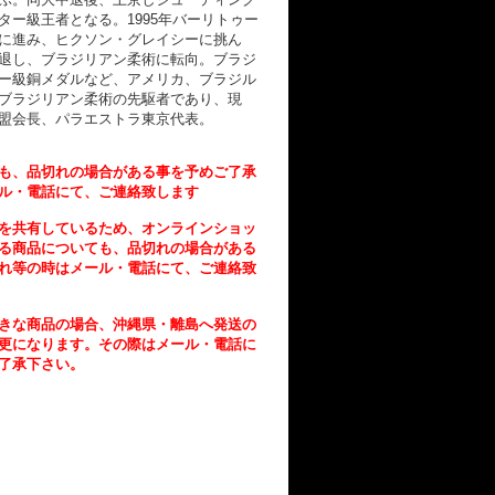
ター級王者となる。1995年バーリトゥー
に進み、ヒクソン・グレイシーに挑ん
退し、ブラジリアン柔術に転向。ブラジ
ー級銅メダルなど、アメリカ、ブラジル
ブラジリアン柔術の先駆者であり、現
盟会長、パラエストラ東京代表。
も、品切れの場合がある事を予めご了承
ル・電話にて、ご連絡致します
を共有しているため、オンラインショッ
る商品についても、品切れの場合がある
れ等の時はメール・電話にて、ご連絡致
きな商品の場合、沖縄県・離島へ発送の
更になります。その際はメール・電話に
了承下さい。