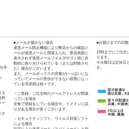
■メールが届かない場合
■お届けまでの日
迷惑メール防止機能により弊店からの確認メ
15時までにご注
ールが迷惑メールと間違えられ、受信画面に
ります。
表示されず迷惑メールフォルダやゴミ箱に自
※火曜日は定休日
動的に振り分けられている（または削除され
代引手
す。
た）場合がございます。
また、メールボックスの容量がいっぱいにな
が
っていてメールの受信ができない状態になっ
ている等原因は様々です。
りま
・ご登録・ご注文時のメールアドレスが間違
送料
っている場合
メー
全角で登録をしている場合や、ドメインに誤
りがある場合が多くございます。
ださ
・セキュリティソフト、ウイルス対策ソフト
による場合
設定により迷惑メール（スパムメール）と判