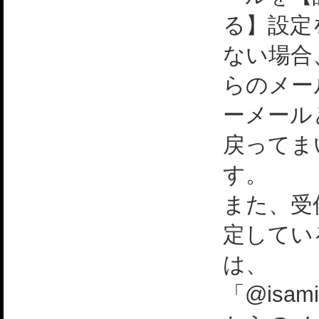
る】設定
ない場合
らのメー
ーメール
戻ってま
す。
また、受
定してい
は、
「@isami