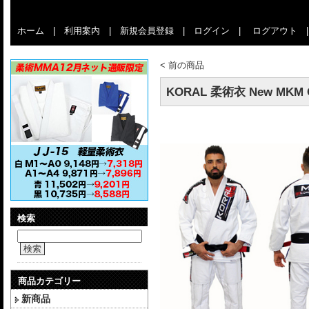
ホーム
|
利用案内
|
新規会員登録
|
ログイン
|
ログアウト
<
前の商品
KORAL 柔術衣 New MKM Co
検索
検索
商品カテゴリー
新商品