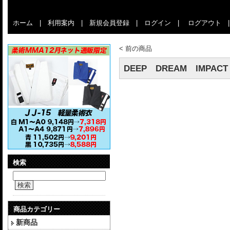
ホーム
|
利用案内
|
新規会員登録
|
ログイン
|
ログアウト
<
前の商品
DEEP DREAM IMPA
検索
検索
商品カテゴリー
新商品