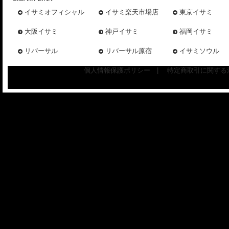
イサミオフィシャル
イサミ楽天市場店
東京イサミ
大阪イサミ
神戸イサミ
福岡イサミ
リバーサル
リバーサル原宿
イサミソウル
個人情報保護ポリシー
|
特定商取引に関する