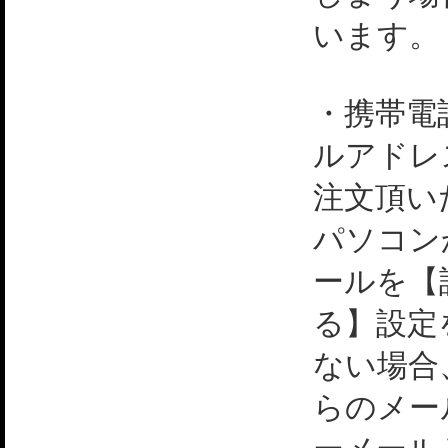
います。
・携帯電
ルアドレ
注文頂い
パソコン
ールを【
る】設定
ない場合
らのメー