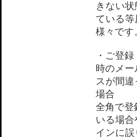
きない状
ている等
様々です
・ご登録
時のメー
スが間違
場合
全角で登
いる場合
インに誤