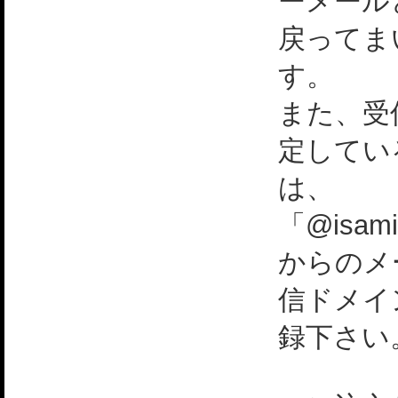
ーメール
戻ってま
す。
また、受
定してい
は、
「@isami
からのメ
信ドメイ
録下さい