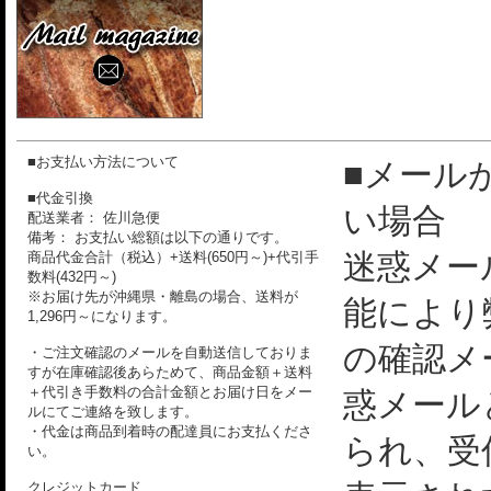
■お支払い方法について
■メール
■代金引換
い場合
配送業者： 佐川急便
備考： お支払い総額は以下の通りです。
迷惑メー
商品代金合計（税込）+送料(650円～)+代引手
数料(432円～)
※お届け先が沖縄県・離島の場合、送料が
能により
1,296円～になります。
の確認メ
・ご注文確認のメールを自動送信しておりま
すが在庫確認後あらためて、商品金額＋送料
＋代引き手数料の合計金額とお届け日をメー
惑メール
ルにてご連絡を致します。
・代金は商品到着時の配達員にお支払くださ
られ、受
い。
クレジットカード