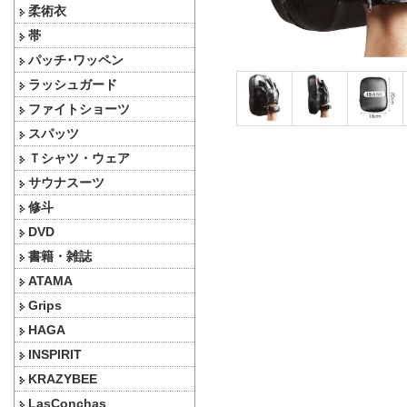
柔術衣
帯
パッチ･ワッペン
ラッシュガード
ファイトショーツ
スパッツ
Ｔシャツ・ウェア
サウナスーツ
修斗
DVD
書籍・雑誌
ATAMA
Grips
HAGA
INSPIRIT
KRAZYBEE
LasConchas