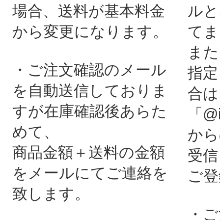
場合、送料が基本料金
ルと
から変更になります。
てま
また
・ご注文確認のメール
指定
を自動送信しておりま
合は
すが在庫確認後あらた
「@i
めて、
から
商品金額＋送料の金額
受信
をメールにてご連絡を
ご登
致します。
・ご