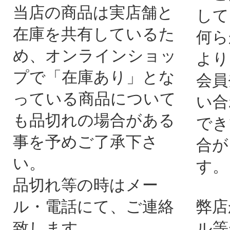
当店の商品は実店舗と
して
在庫を共有しているた
何ら
め、オンラインショッ
より
プで「在庫あり」とな
会員
っている商品について
い合
も品切れの場合がある
でき
事を予めご了承下さ
合が
い。
す。
品切れ等の時はメー
ル・電話にて、ご連絡
弊店
致します。
ル等