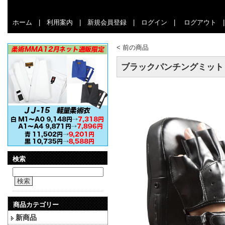
ホーム
|
利用案内
|
新規会員登録
|
ログイン
|
ログアウト
<
前の商品
ブラックパンチングミット
検索
検索
商品カテゴリー
新商品