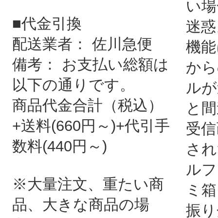
い場
■代金引換
迷惑
配送業者： 佐川急便
機能
備考： お支払い総額は
から
以下の通りです。
ルが
商品代金合計（税込）
と間
+送料(660円～)+代引手
受信
数料(440円～)
され
ルフ
※大量注文、重たい商
ミ箱
品、大きな商品の場
振り