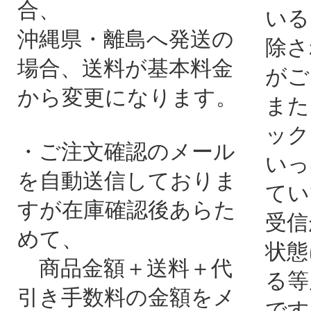
合、
いる
沖縄県・離島へ発送の
除さ
場合、送料が基本料金
がご
から変更になります。
また
ック
・ご注文確認のメール
いっ
を自動送信しておりま
てい
すが在庫確認後あらた
受信
めて、
状態
商品金額＋送料＋代
る等
引き手数料の金額をメ
です