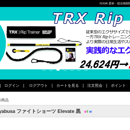
ISAMI 柔術・総合
|
ログイン
|
ログアウト
|
カートを見る
|
注文照会
|
ポイント
の商品
yabusa ファイトショーツ Elevate 黒