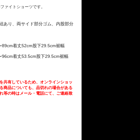
のファイトショーツです。
紐あり、両サイド部分ゴム、
内股部分
89cm
52cm
29.
5cm
〜
着丈
股下
裾幅
96cm
53.5cm
2
9.5cm
〜
着丈
股下
裾幅
を共有しているため、
オンラインショッ
る商品についても、
品切れの場合がある
れ等の時はメール・電話にて、ご連絡致