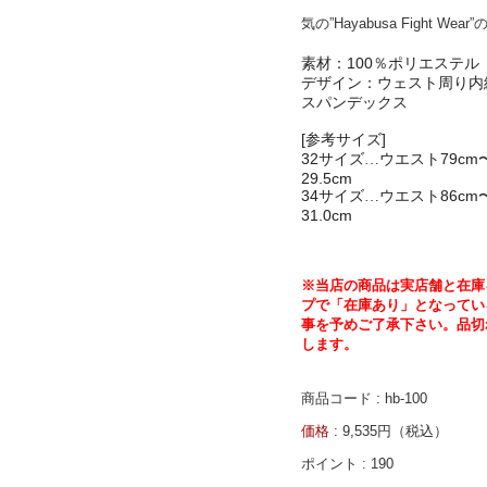
気の
”Hayabusa Fight Wear”
100
素材：
％ポリエステル
デザイン：ウェスト周り内
スパンデックス
[
]
参考サイズ
32
79cm
サイズ…ウエスト
29.5cm
34
86cm
サイズ…ウエスト
31.0cm
※
当店の商品は実店舗と在庫
プで「在庫あり」となってい
事を予めご了承下さい。
品切
します。
商品コード : hb-100
価格 :
9,535円（税込）
ポイント :
190