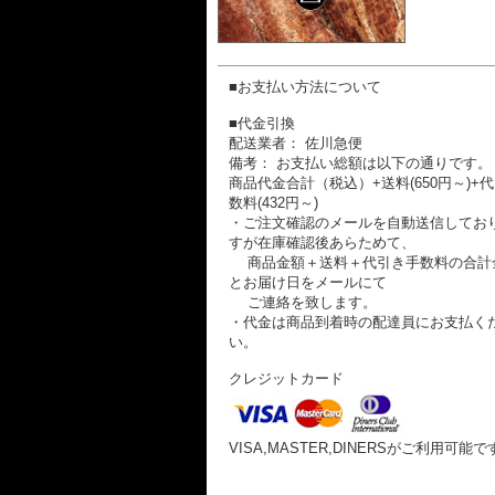
■お支払い方法について
■代金引換
配送業者： 佐川急便
備考： お支払い総額は以下の通りです。
商品代金合計（税込）+送料(650円～)+
数料(432円～)
・ご注文確認のメールを自動送信してお
すが在庫確認後あらためて、
商品金額＋送料＋代引き手数料の合計
とお届け日をメールにて
ご連絡を致します。
・代金は商品到着時の配達員にお支払く
い。
クレジットカード
VISA,MASTER,DINERSがご利用可能で