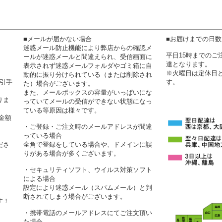
■メールが届かない場合
■お届けまでの日
迷惑メール防止機能により弊店からの確認メ
平日15時までの
ールが迷惑メールと間違えられ、受信画面に
達となります。
表示されず迷惑メールフォルダやゴミ箱に自
※火曜日は定休日
動的に振り分けられている（または削除され
代引手
す。
た）場合がございます。
また、メールボックスの容量がいっぱいにな
りま
っていてメールの受信ができない状態になっ
ている等原因は様々です。
金額
・ご登録・ご注文時のメールアドレスが間違
っている場合
ださ
全角で登録をしている場合や、ドメインに誤
りがある場合が多くございます。
・セキュリティソフト、ウイルス対策ソフト
による場合
設定により迷惑メール（スパムメール）と判
断されてしまう場合がございます。
す！
・携帯電話のメールアドレスにてご注文頂い
た場合