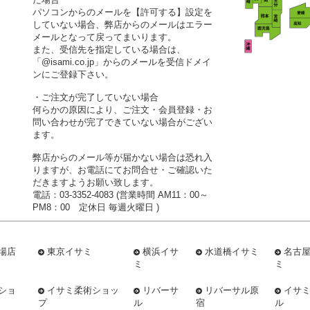
パソコンからのメールを【許可する】設定を
していない場合、弊店からのメールはエラー
メールとなって戻ってまいります。
また、受信先を指定している場合は、
「@isami.co.jp」からのメールを受信ドメイ
ンにご登録下さい。
・ご注文が完了していない場合
何らかの原因により、ご注文・会員登録・お
問い合わせが完了できていない場合がござい
ます。
弊店からのメール等が届かない場合は恐れ入
りますが、お電話にてお問合せ・ご確認いた
だきますようお願い致します。
電話：03-3352-4083 (営業時間 AM11：00～
PM8：00 定休日 毎週火曜日 )
場店
東京イサミ
横浜イサ
水道橋イサミ
名古
ミ
ミ
ショ
イサミ柔術ショッ
リバーサ
リバーサル原
イサ
プ
ル
宿
ル