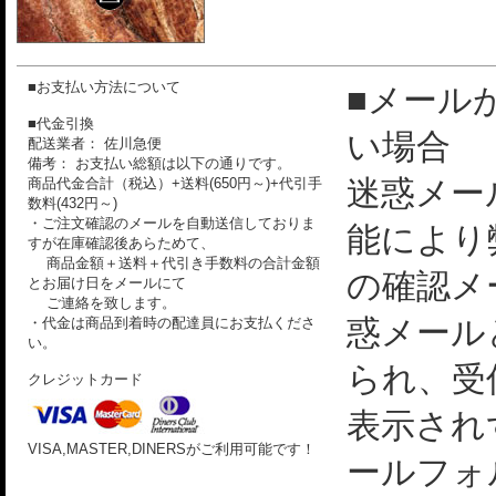
■お支払い方法について
■メール
■代金引換
い場合
配送業者： 佐川急便
備考： お支払い総額は以下の通りです。
迷惑メー
商品代金合計（税込）+送料(650円～)+代引手
数料(432円～)
・ご注文確認のメールを自動送信しておりま
能により
すが在庫確認後あらためて、
商品金額＋送料＋代引き手数料の合計金額
の確認メ
とお届け日をメールにて
ご連絡を致します。
惑メール
・代金は商品到着時の配達員にお支払くださ
い。
られ、受
クレジットカード
表示され
VISA,MASTER,DINERSがご利用可能です！
ールフォ