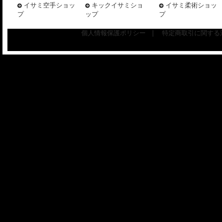
イサミ空手ショッ
キックイサミショ
イサミ柔術ショッ
プ
ップ
プ
個人情報保護ポリシー
|
特定商取引に関する