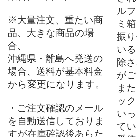
ルフ
※大量注文、重たい商
ミ箱
品、大きな商品の場
振り
合、
いる
沖縄県・離島へ発送の
除さ
場合、送料が基本料金
がご
から変更になります。
また
ック
・ご注文確認のメール
いっ
を自動送信しておりま
てい
すが在庫確認後あらた