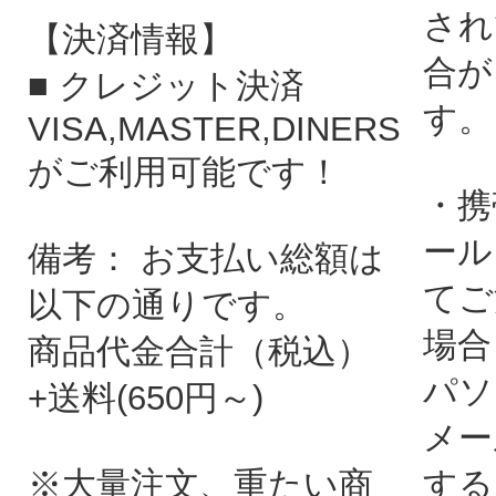
され
【決済情報】
合が
■ クレジット決済
す。
VISA,MASTER,DINERS
がご利用可能です！
・携
ール
備考： お支払い総額は
てご
以下の通りです。
場合
商品代金合計（税込）
パソ
+送料(650円～)
メー
※大量注文、重たい商
する