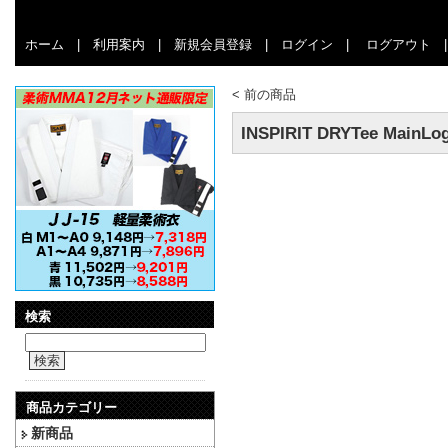
ホーム
|
利用案内
|
新規会員登録
|
ログイン
|
ログアウト
<
前の商品
INSPIRIT DRYTee Mai
検索
検索
商品カテゴリー
新商品