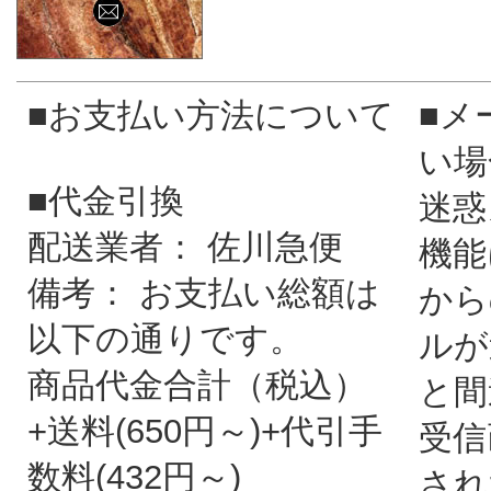
■お支払い方法について
■メ
い場
■代金引換
迷惑
配送業者： 佐川急便
機能
備考： お支払い総額は
から
以下の通りです。
ルが
商品代金合計（税込）
と間
+送料(650円～)+代引手
受信
数料(432円～)
され