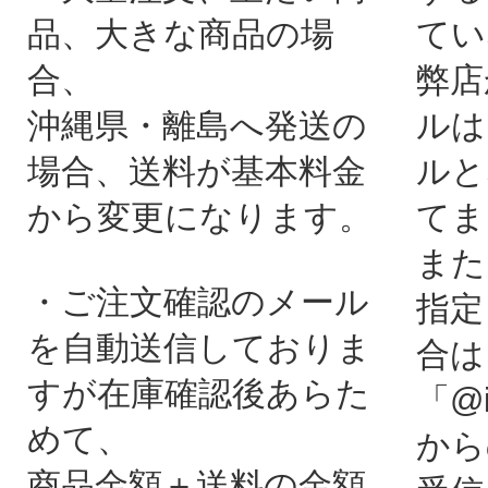
品、大きな商品の場
てい
合、
弊店
沖縄県・離島へ発送の
ルは
場合、送料が基本料金
ルと
から変更になります。
てま
また
・ご注文確認のメール
指定
を自動送信しておりま
合は
すが在庫確認後あらた
「@i
めて、
から
商品金額＋送料の金額