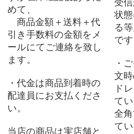
受信
めて、
状態
商品金額＋送料＋代
る等
引き手数料の金額をメ
です
ールにてご連絡を致し
ます。
・ご
文時
・代金は商品到着時の
ドレ
配達員にお支払くださ
てい
い。
全角
てい
当店の商品は実店舗と