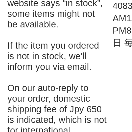
website says “in stock”,
408
some items might not
AM1
be available.
PM
日 
If the item you ordered
is not in stock, we’ll
inform you via email.
On our auto-reply to
your order, domestic
shipping fee of Jpy 650
is indicated, which is not
for international