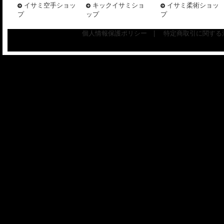
イサミ空手ショッ
キックイサミショ
イサミ柔術ショッ
プ
ップ
プ
個人情報保護ポリシー
|
特定商取引に関する