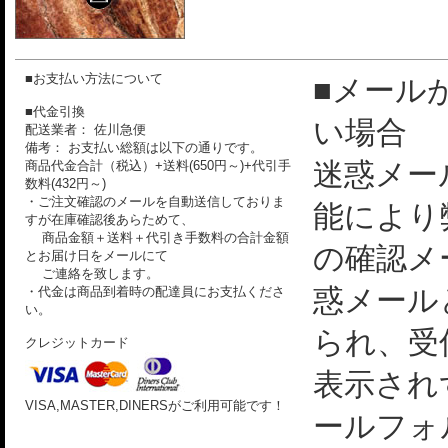
■お支払い方法について
■メール
■代金引換
い場合
配送業者： 佐川急便
備考： お支払い総額は以下の通りです。
迷惑メー
商品代金合計（税込）+送料(650円～)+代引手
数料(432円～)
・ご注文確認のメールを自動送信しておりま
能により
すが在庫確認後あらためて、
商品金額＋送料＋代引き手数料の合計金額
の確認メ
とお届け日をメールにて
ご連絡を致します。
惑メール
・代金は商品到着時の配達員にお支払くださ
い。
られ、受
クレジットカード
表示され
VISA,MASTER,DINERSがご利用可能です！
ールフォ