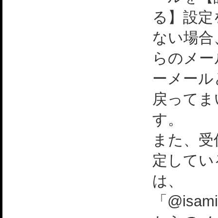
る】設定
ない場合
らのメー
ーメール
戻ってま
す。
また、受
定してい
は、
「@isami