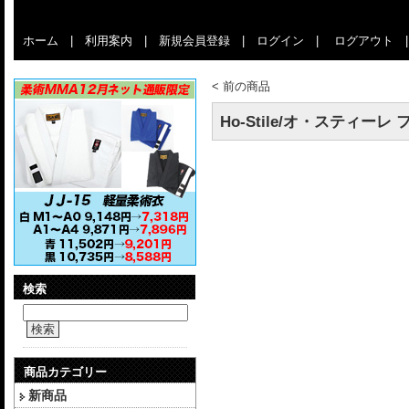
ホーム
|
利用案内
|
新規会員登録
|
ログイン
|
ログアウト
<
前の商品
Ho-Stile/オ・スティーレ フ
検索
検索
商品カテゴリー
新商品