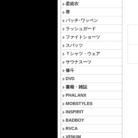
柔術衣
帯
パッチ･ワッペン
ラッシュガード
ファイトショーツ
スパッツ
Ｔシャツ・ウェア
サウナスーツ
修斗
DVD
書籍・雑誌
PHALANX
MOBSTYLES
INSPIRIT
BADBOY
RVCA
VENUM