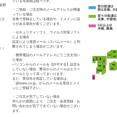
ている等原因は様々です。
金額
・ご登録・ご注文時のメールアドレスが間違
っている場合
ださ
全角で登録をしている場合や、ドメインに誤
りがある場合が多くございます。
・セキュリティソフト、ウイルス対策ソフト
による場合
設定により迷惑メール（スパムメール）と判
断されてしまう場合がございます。
す！
・携帯電話のメールアドレスにてご注文頂い
た場合
パソコンからのメールを【許可する】設定を
していない場合、弊店からのメールはエラー
メールとなって戻ってまいります。
また、受信先を指定している場合は、
「@isami.co.jp」からのメールを受信ドメイ
ンにご登録下さい。
・ご注文が完了していない場合
何らかの原因により、ご注文・会員登録・お
問い合わせが完了できていない場合がござい
ます。