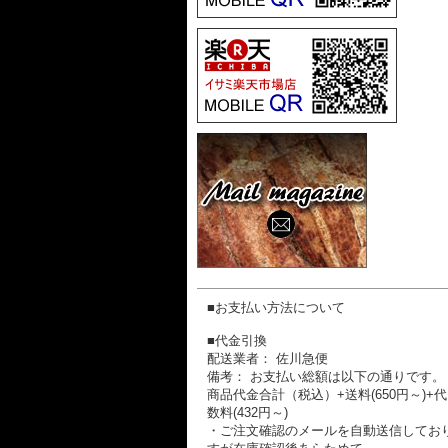
■お支払い方法について
■代金引換
配送業者： 佐川急便
備考： お支払い総額は以下の通りです。
商品代金合計（税込）+送料(650円～)+
数料(432円～)
・ご注文確認のメールを自動送信してお