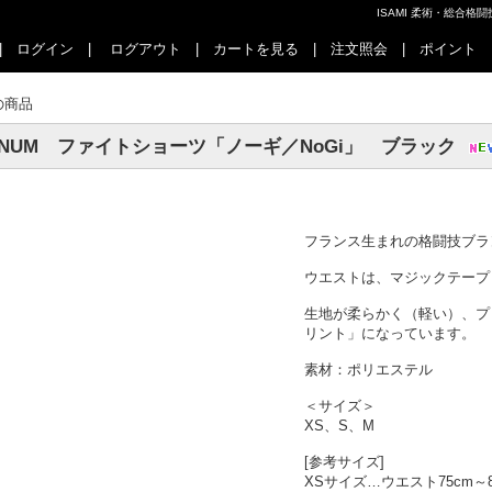
ISAMI 柔術・総合
|
ログイン
|
ログアウト
|
カートを見る
|
注文照会
|
ポイント
の商品
ENUM ファイトショーツ「ノーギ／NoGi」 ブラック
フランス生まれの格闘技ブラ
ウエストは、マジックテープ
生地が柔らかく（軽い）、プ
リント」になっています。
素材：ポリエステル
＜サイズ＞
XS、S、M
[参考サイズ]
XSサイズ…ウエスト75cm～8