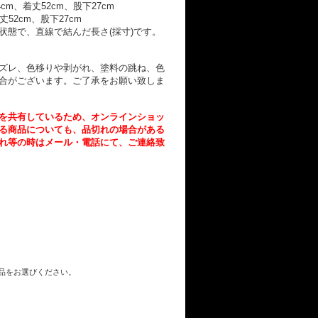
cm、着丈52cm、股下27cm
丈52cm、股下27cm
状態で、直線で結んだ長さ(採寸)です。
ズレ、色移りや剥がれ、塗料の跳ね、色
合がございます。ご了承をお願い致しま
を共有しているため、オンラインショッ
る商品についても、品切れの場合がある
れ等の時はメール・電話にて、ご連絡致
商品をお選びください。