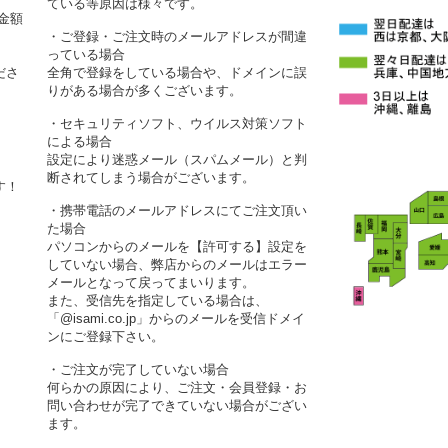
ている等原因は様々です。
金額
・ご登録・ご注文時のメールアドレスが間違
っている場合
ださ
全角で登録をしている場合や、ドメインに誤
りがある場合が多くございます。
・セキュリティソフト、ウイルス対策ソフト
による場合
設定により迷惑メール（スパムメール）と判
断されてしまう場合がございます。
す！
・携帯電話のメールアドレスにてご注文頂い
た場合
パソコンからのメールを【許可する】設定を
していない場合、弊店からのメールはエラー
メールとなって戻ってまいります。
また、受信先を指定している場合は、
「@isami.co.jp」からのメールを受信ドメイ
ンにご登録下さい。
・ご注文が完了していない場合
何らかの原因により、ご注文・会員登録・お
問い合わせが完了できていない場合がござい
ます。