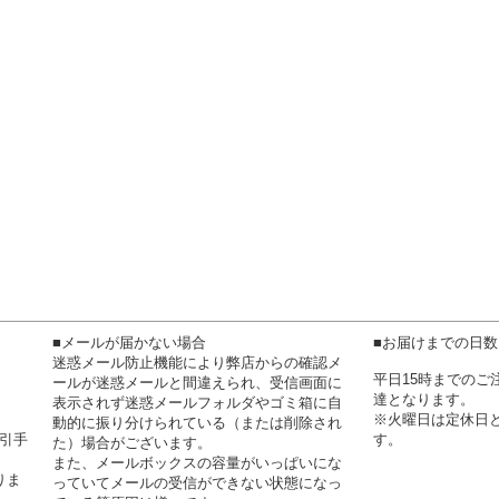
■メールが届かない場合
■お届けまでの日
迷惑メール防止機能により弊店からの確認メ
平日15時までの
ールが迷惑メールと間違えられ、受信画面に
達となります。
表示されず迷惑メールフォルダやゴミ箱に自
※火曜日は定休日
動的に振り分けられている（または削除され
代引手
す。
た）場合がございます。
また、メールボックスの容量がいっぱいにな
りま
っていてメールの受信ができない状態になっ