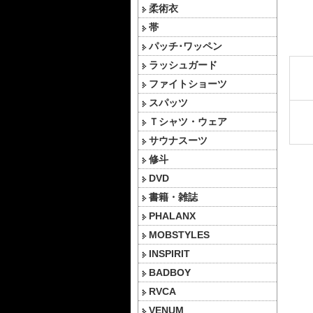
柔術衣
帯
パッチ･ワッペン
ラッシュガード
ファイトショーツ
スパッツ
Ｔシャツ・ウェア
サウナスーツ
修斗
DVD
書籍・雑誌
PHALANX
MOBSTYLES
INSPIRIT
BADBOY
RVCA
VENUM