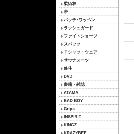
柔術衣
帯
パッチ･ワッペン
ラッシュガード
ファイトショーツ
スパッツ
Ｔシャツ・ウェア
サウナスーツ
修斗
DVD
書籍・雑誌
ATAMA
BAD BOY
Grips
INSPIRIT
KINGZ
KRAZYBEE