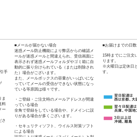
■メールが届かない場合
■お届けまでの日
迷惑メール防止機能により弊店からの確認メ
15時までにご注
ールが迷惑メールと間違えられ、受信画面に
ります。
表示されず迷惑メールフォルダやゴミ箱に自
※火曜日は定休日
動的に振り分けられている（または削除され
代引手
す。
た）場合がございます。
また、メールボックスの容量がいっぱいにな
が
っていてメールの受信ができない状態になっ
ている等原因は様々です。
りま
・ご登録・ご注文時のメールアドレスが間違
送料
っている場合
メー
全角で登録をしている場合や、ドメインに誤
りがある場合が多くございます。
ださ
・セキュリティソフト、ウイルス対策ソフト
による場合
設定により迷惑メール（スパムメール）と判