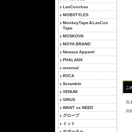
LasConchas
MOBSTYLES
MonkeyTape＆LasCon
Tape
MOSKOVA
MOYA BRAND
Newaza Apparel
PHALANX
reversal
RVCA
Scramble
こ
VENUM
VIRUS
氏名
WANT vs NEED
内容
グローブ
ミット
サポーター