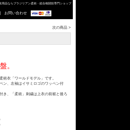
格闘技用品ならブラジリアン柔術・総合格闘技専門ショップ
|
お問い合わせ
次の商品
>
盤。
柔術衣「ワールドモデル」です。
ペン、左袖はイサミロゴのワッペン付
付き、「柔術」刺繍は上衣の前裾と後ろ
）
）