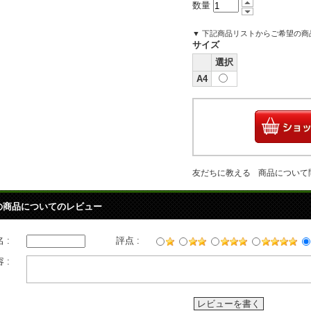
数量
▼ 下記商品リストからご希望の
サイズ
選択
A4
友だちに教える
商品について
の商品についてのレビュー
 :
評点 :
 :
レビューを書く