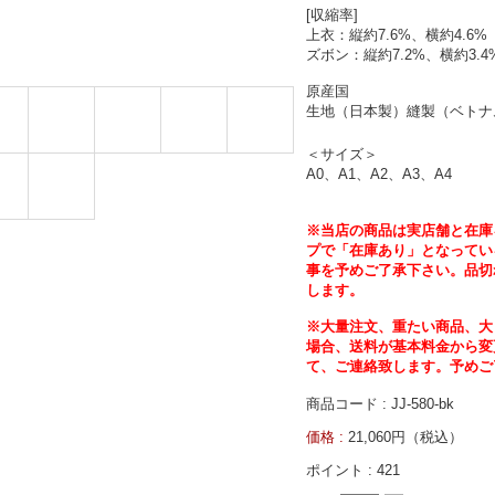
[収縮率]
上衣：縦約7.6%、横約4.6%
ズボン：縦約7.2%、横約3.4
原産国
生地（日本製）縫製（ベトナ
＜サイズ＞
A0、A1、A2、A3、A4
※当店の商品は実店舗と在庫
プで「在庫あり」となってい
事を予めご了承下さい。品切
します。
※大量注文、重たい商品、大
場合、送料が基本料金から変
て、ご連絡致します。予めご
商品コード : JJ-580-bk
価格 :
21,060円（税込）
ポイント :
421