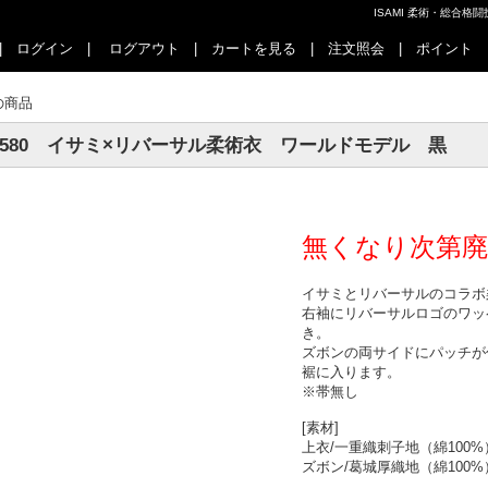
ISAMI 柔術・総合
|
ログイン
|
ログアウト
|
カートを見る
|
注文照会
|
ポイント
の商品
J-580 イサミ×リバーサル柔術衣 ワールドモデル 黒
無くなり次第廃
イサミとリバーサルのコラボ
右袖にリバーサルロゴのワッ
き。
ズボンの両サイドにパッチが
裾に入ります。
※帯無し
[素材]
上衣/一重織刺子地（綿100%
ズボン/葛城厚織地（綿100%