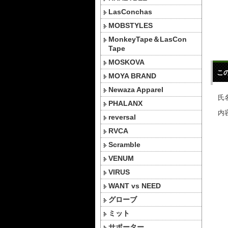
LasConchas
MOBSTYLES
MonkeyTape＆LasCon
Tape
MOSKOVA
こ
MOYA BRAND
Newaza Apparel
氏名
PHALANX
内容
reversal
RVCA
Scramble
VENUM
VIRUS
WANT vs NEED
グローブ
ミット
サポーター