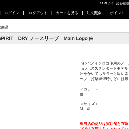
ISAMI 柔術・総合
|
ログイン
|
ログアウト
|
カートを見る
|
注文照会
|
ポイント
の商品
SPIRIT DRY ノースリーブ Main Logo 白
inspiritメインロゴ使用の
inspiritのスタンダードモデ
汗をかいてもサラッと吸い素
ーブ。打撃練習時などには最
＜カラー＞
白
＜サイズ＞
M、XL
※当店の商品は実店舗と在庫
プで「在庫あり」となってい