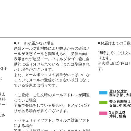
■メールが届かない場合
■お届けまでの日
迷惑メール防止機能により弊店からの確認メ
15時までにご注
ールが迷惑メールと間違えられ、受信画面に
ります。
表示されず迷惑メールフォルダやゴミ箱に自
※火曜日は定休日
動的に振り分けられている（または削除され
代引手
す。
た）場合がございます。
また、メールボックスの容量がいっぱいにな
が
っていてメールの受信ができない状態になっ
ている等原因は様々です。
りま
・ご登録・ご注文時のメールアドレスが間違
送料
っている場合
メー
全角で登録をしている場合や、ドメインに誤
りがある場合が多くございます。
ださ
・セキュリティソフト、ウイルス対策ソフト
による場合
設定により迷惑メール（スパムメール）と判