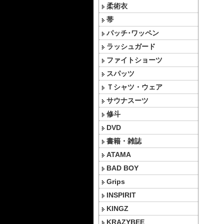
柔術衣
帯
パッチ･ワッペン
ラッシュガード
ファイトショーツ
スパッツ
Ｔシャツ・ウェア
サウナスーツ
修斗
DVD
書籍・雑誌
ATAMA
BAD BOY
Grips
INSPIRIT
KINGZ
KRAZYBEE