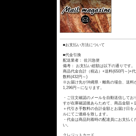
■お支払い方法について
■代金引換
配送業者： 佐川急便
備考： お支払い総額は以下の通りです。
商品代金合計（税込）+送料(650円～)+
数料(432円～)
※お届け先が沖縄県・離島の場合、送料
1,296円～になります。
・ご注文確認のメールを自動送信してお
すが在庫確認後あらためて、商品金額＋
＋代引き手数料の合計金額とお届け日を
ルにてご連絡を致します。
・代金は商品到着時の配達員にお支払く
い。
クレジットカード