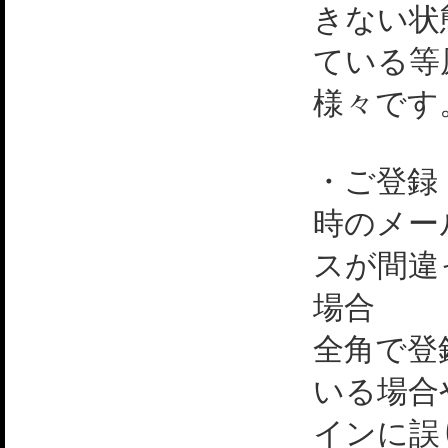
きない状
ている等
様々です
・ご登録
時のメー
スが間違
場合
全角で登
いる場合
インに誤