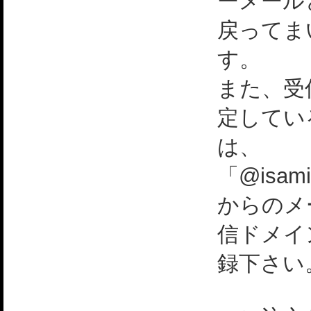
ーメール
戻ってま
す。
また、受
定してい
は、
「@isami
からのメ
信ドメイ
録下さい