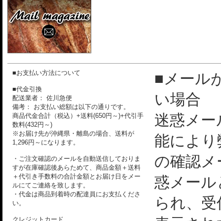
■お支払い方法について
■メール
■代金引換
い場合
配送業者： 佐川急便
備考： お支払い総額は以下の通りです。
迷惑メー
商品代金合計（税込）+送料(650円～)+代引手
数料(432円～)
※お届け先が沖縄県・離島の場合、送料が
能により
1,296円～になります。
の確認メ
・ご注文確認のメールを自動送信しておりま
すが在庫確認後あらためて、商品金額＋送料
＋代引き手数料の合計金額とお届け日をメー
惑メール
ルにてご連絡を致します。
・代金は商品到着時の配達員にお支払くださ
られ、受
い。
クレジットカード