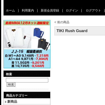
ホーム
|
利用案内
|
新規会員登録
|
ログイン
|
ログアウト
<
前の商品
TIKI Rush Guard
検索
検索
商品カテゴリー
新商品