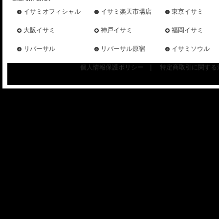
イサミオフィシャル
イサミ楽天市場店
東京イサミ
大阪イサミ
神戸イサミ
福岡イサミ
リバーサル
リバーサル原宿
イサミソウル
個人情報保護ポリシー
|
特定商取引に関する