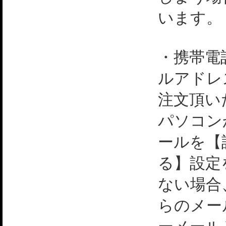
います。
・携帯電
ルアドレ
注文頂い
パソコン
ールを【
る】設定
ない場合
らのメー