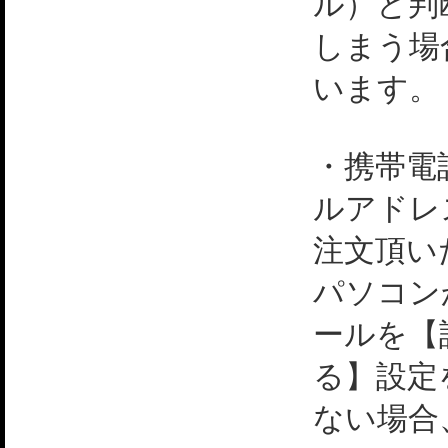
ル）と判
しまう場
います。
・携帯電
ルアドレ
注文頂い
パソコン
ールを【
る】設定
ない場合