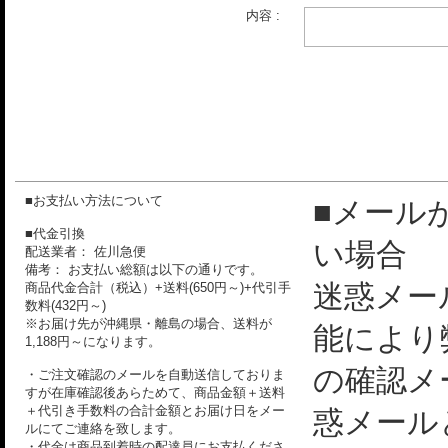
内容 :
■お支払い方法について
■メール
■代金引換
い場合
配送業者： 佐川急便
備考： お支払い総額は以下の通りです。
迷惑メー
商品代金合計（税込）+送料(650円～)+代引手
数料(432円～)
※お届け先が沖縄県・離島の場合、送料が
能により
1,188円～になります。
の確認メ
・ご注文確認のメールを自動送信しておりま
すが在庫確認後あらためて、商品金額＋送料
＋代引き手数料の合計金額とお届け日をメー
惑メール
ルにてご連絡を致します。
・代金は商品到着時の配達員にお支払くださ