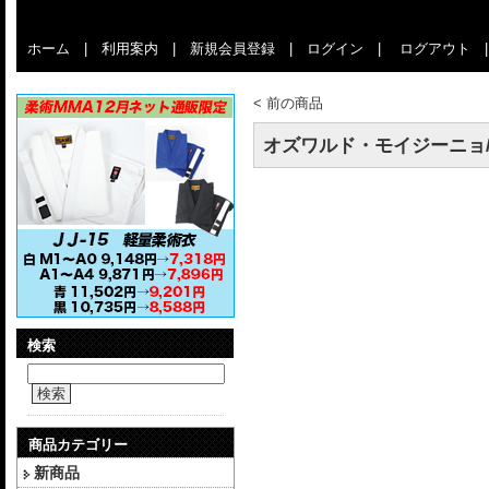
ホーム
|
利用案内
|
新規会員登録
|
ログイン
|
ログアウト
<
前の商品
オズワルド・モイジーニョ/ 50/5
検索
検索
商品カテゴリー
新商品