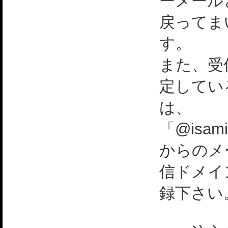
ーメール
戻ってま
す。
また、受
定してい
は、
「@isami
からのメ
信ドメイ
録下さい