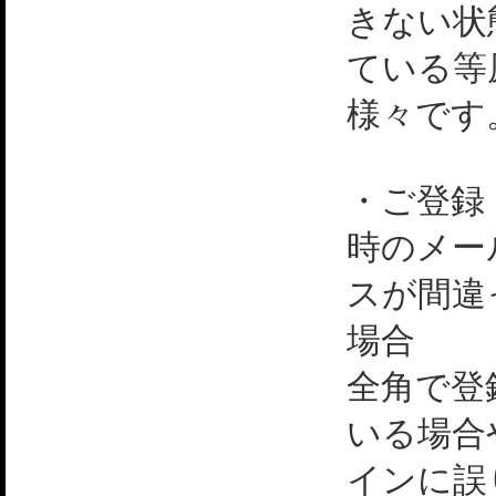
きない状
ている等
様々です
・ご登録
時のメー
スが間違
場合
全角で登
いる場合
インに誤