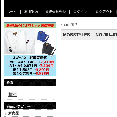
ホーム
|
利用案内
|
新規会員登録
|
ログイン
|
ログアウト
<
前の商品
MOBSTYLES NO JIU-JIT
検索
検索
商品カテゴリー
新商品