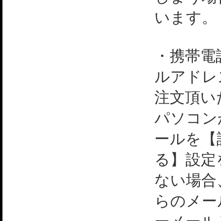
います。
・携帯電
ルアドレ
注文頂い
パソコン
ールを【
る】設定
ない場合
らのメー