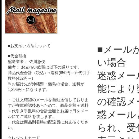
■お支払い方法について
■メール
■代金引換
い場合
配送業者： 佐川急便
備考： お支払い総額は以下の通りです。
迷惑メー
商品代金合計（税込）+送料(650円～)+代引手
数料(432円～)
※お届け先が沖縄県・離島の場合、送料が
能により
1,296円～になります。
の確認メ
・ご注文確認のメールを自動送信しておりま
すが在庫確認後あらためて、商品金額＋送料
＋代引き手数料の合計金額とお届け日をメー
惑メール
ルにてご連絡を致します。
・代金は商品到着時の配達員にお支払くださ
られ、受
い。
クレジットカード