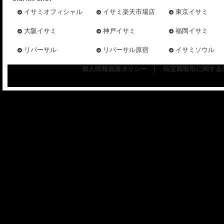
イサミオフィシャル
イサミ楽天市場店
東京イサミ
大阪イサミ
神戸イサミ
福岡イサミ
リバーサル
リバーサル原宿
イサミソウル
個人情報保護ポリシー
|
特定商取引に関する