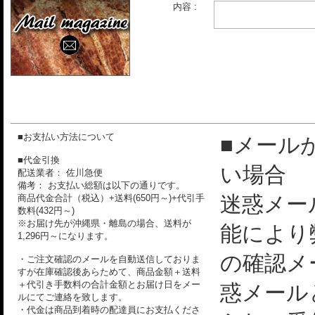
内容 :
■お支払い方法について
■メール
■代金引換
い場合
配送業者： 佐川急便
備考： お支払い総額は以下の通りです。
迷惑メー
商品代金合計（税込）+送料(650円～)+代引手
数料(432円～)
※お届け先が沖縄県・離島の場合、送料が
能により
1,296円～になります。
の確認メ
・ご注文確認のメールを自動送信しておりま
すが在庫確認後あらためて、商品金額＋送料
＋代引き手数料の合計金額とお届け日をメー
惑メール
ルにてご連絡を致します。
・代金は商品到着時の配達員にお支払くださ