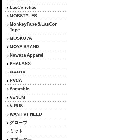
LasConchas
MOBSTYLES
MonkeyTape＆LasCon
Tape
MOSKOVA
MOYA BRAND
Newaza Apparel
PHALANX
reversal
RVCA
Scramble
VENUM
VIRUS
WANT vs NEED
グローブ
ミット
サポーター