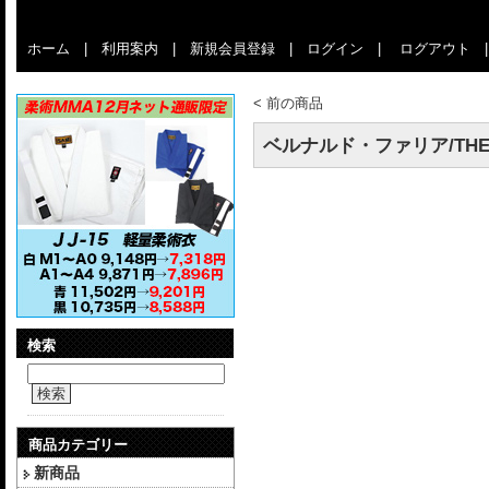
ホーム
|
利用案内
|
新規会員登録
|
ログイン
|
ログアウト
<
前の商品
ベルナルド・ファリア/THE C
検索
検索
商品カテゴリー
新商品