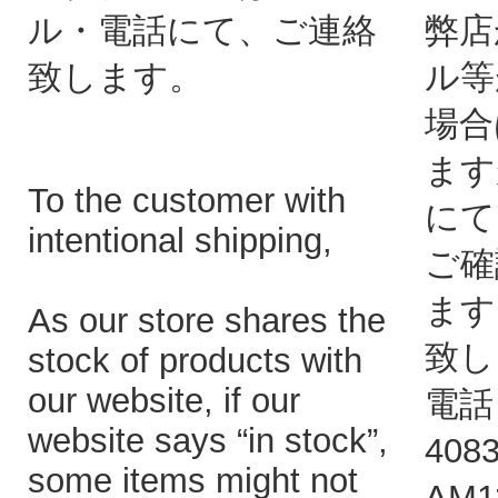
ル・電話にて、ご連絡
弊店
致します。
ル等
場合
ます
To the customer with
にて
intentional shipping,
ご確
ます
As our store shares the
致し
stock of products with
our website, if our
電話：
website says “in stock”,
408
some items might not
AM1