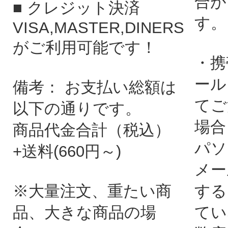
合が
■ クレジット決済
す。
VISA,MASTER,DINERS
がご利用可能です！
・携
ール
備考： お支払い総額は
てご
以下の通りです。
場合
商品代金合計（税込）
パソ
+送料(660円～)
メー
※大量注文、重たい商
する
品、大きな商品の場
てい