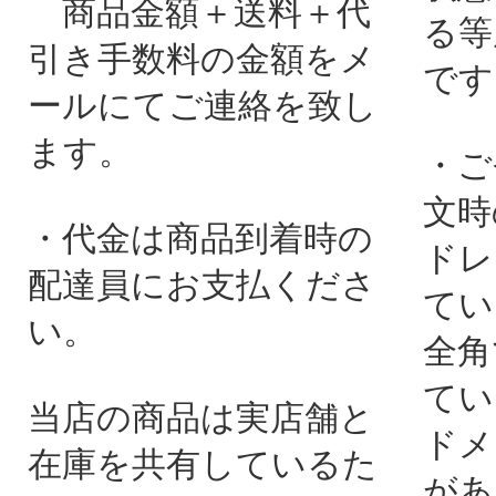
商品金額＋送料＋代
る等
引き手数料の金額をメ
です
ールにてご連絡を致し
ます。
・ご
文時
・代金は商品到着時の
ドレ
配達員にお支払くださ
てい
い。
全角
てい
当店の商品は実店舗と
ドメ
在庫を共有しているた
があ