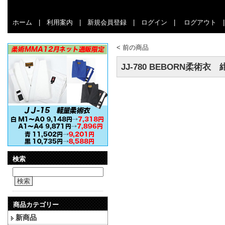
ホーム
|
利用案内
|
新規会員登録
|
ログイン
|
ログアウト
<
前の商品
JJ-780 BEBORN柔術衣 
検索
検索
商品カテゴリー
新商品