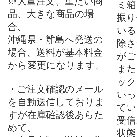
※大量注文、重たい商
ミ箱
品、大きな商品の場
振り
合、
いる
沖縄県・離島へ発送の
除さ
場合、送料が基本料金
がご
から変更になります。
また
ック
・ご注文確認のメール
いっ
を自動送信しておりま
てい
すが在庫確認後あらた
受信
めて、
状態