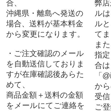
合、
弊店
沖縄県・離島へ発送の
ルは
場合、送料が基本料金
ルと
から変更になります。
てま
また
・ご注文確認のメール
指定
を自動送信しておりま
合は
すが在庫確認後あらた
「@i
めて、
から
商品金額＋送料の金額
受信
をメールにてご連絡を
ご登