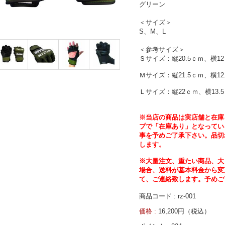
グリーン
＜サイズ＞
S、M、L
＜参考サイズ＞
Ｓサイズ：縦20.5ｃｍ、横1
Ｍサイズ：縦21.5ｃｍ、横12
Ｌサイズ：縦22ｃｍ、横13.
※当店の商品は実店舗と在庫
プで「在庫あり」となってい
事を予めご了承下さい。品切
します。
※大量注文、重たい商品、大
場合、送料が基本料金から変
て、ご連絡致します。予めご
商品コード : rz-001
価格 :
16,200円（税込）