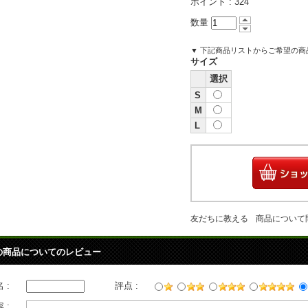
ポイント :
324
数量
▼ 下記商品リストからご希望の
サイズ
選択
S
M
L
友だちに教える
商品について
の商品についてのレビュー
 :
評点 :
 :