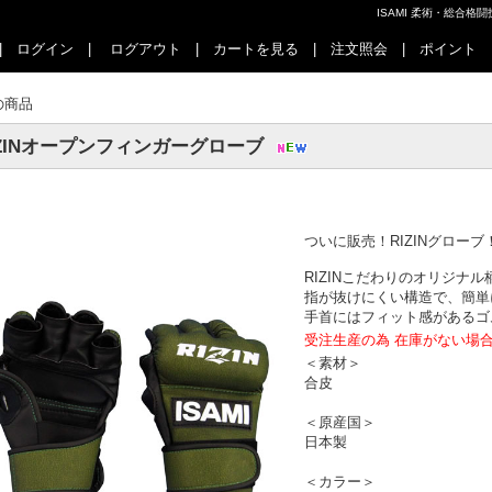
ISAMI 柔術・総合
|
ログイン
|
ログアウト
|
カートを見る
|
注文照会
|
ポイント
の商品
IZINオープンフィンガーグローブ
ついに販売！RIZINグローブ
RIZINこだわりのオリジナ
指が抜けにくい構造で、簡単
手首にはフィット感があるゴ
受注生産の為 在庫がない場
＜素材＞
合皮
＜原産国＞
日本製
＜カラー＞