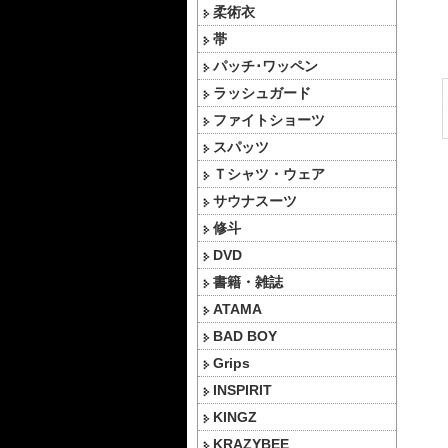
柔術衣
帯
パッチ･ワッペン
ラッシュガード
ファイトショーツ
スパッツ
Ｔシャツ・ウェア
サウナスーツ
修斗
DVD
書籍・雑誌
ATAMA
BAD BOY
Grips
INSPIRIT
KINGZ
KRAZYBEE