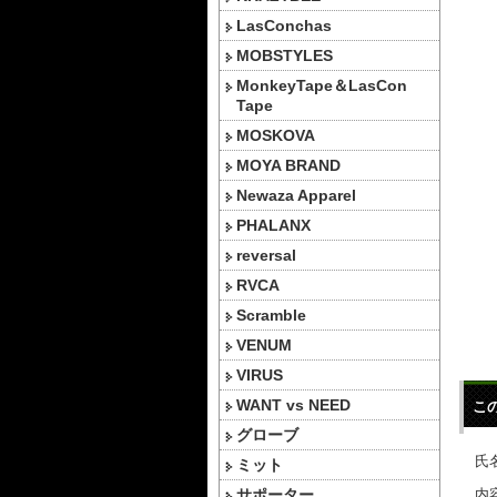
LasConchas
MOBSTYLES
MonkeyTape＆LasCon
Tape
MOSKOVA
MOYA BRAND
Newaza Apparel
PHALANX
reversal
RVCA
Scramble
VENUM
VIRUS
WANT vs NEED
こ
グローブ
氏名
ミット
サポーター
内容