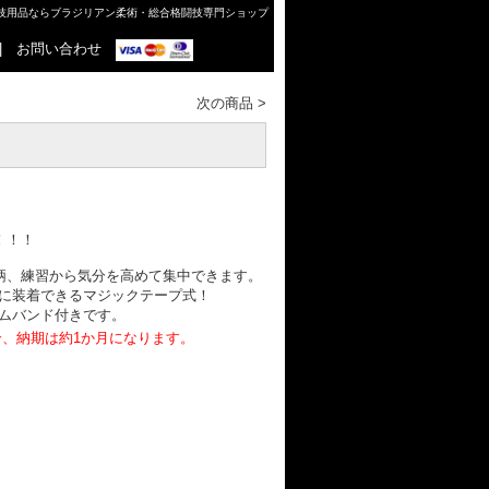
格闘技用品ならブラジリアン柔術・総合格闘技専門ショップ
|
お問い合わせ
次の商品
>
！！！
ル柄、練習から気分を高めて集中できます。
に装着できるマジックテープ式！
ムバンド付きです。
合、納期は約1か月になります。