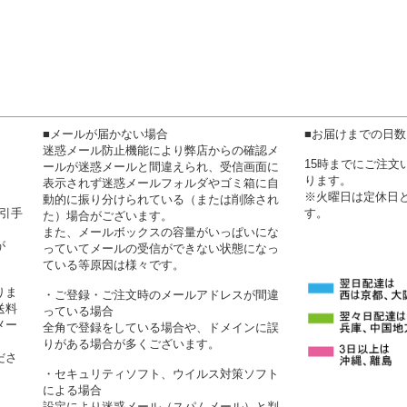
■メールが届かない場合
■お届けまでの日
迷惑メール防止機能により弊店からの確認メ
15時までにご注
ールが迷惑メールと間違えられ、受信画面に
ります。
表示されず迷惑メールフォルダやゴミ箱に自
※火曜日は定休日
動的に振り分けられている（または削除され
代引手
す。
た）場合がございます。
また、メールボックスの容量がいっぱいにな
が
っていてメールの受信ができない状態になっ
ている等原因は様々です。
りま
・ご登録・ご注文時のメールアドレスが間違
送料
っている場合
メー
全角で登録をしている場合や、ドメインに誤
りがある場合が多くございます。
ださ
・セキュリティソフト、ウイルス対策ソフト
による場合
設定により迷惑メール（スパムメール）と判