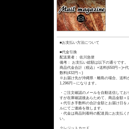
■お支払い方法について
■代金引換
配送業者： 佐川急便
備考： お支払い総額は以下の通りです。
商品代金合計（税込）+送料(650円～)+
数料(432円～)
※お届け先が沖縄県・離島の場合、送料
1,296円～になります。
・ご注文確認のメールを自動送信してお
すが在庫確認後あらためて、商品金額＋
＋代引き手数料の合計金額とお届け日を
ルにてご連絡を致します。
・代金は商品到着時の配達員にお支払く
い。
クレジットカード