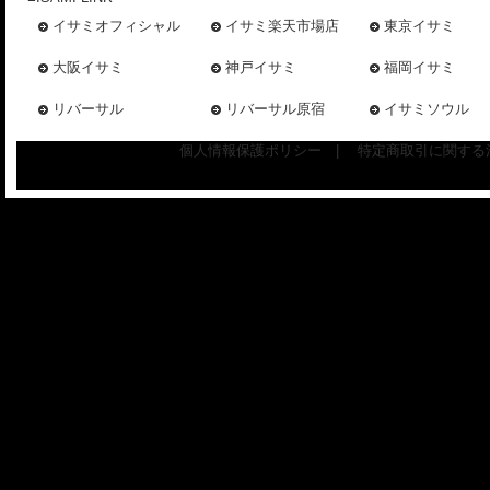
イサミオフィシャル
イサミ楽天市場店
東京イサミ
大阪イサミ
神戸イサミ
福岡イサミ
リバーサル
リバーサル原宿
イサミソウル
個人情報保護ポリシー
|
特定商取引に関する