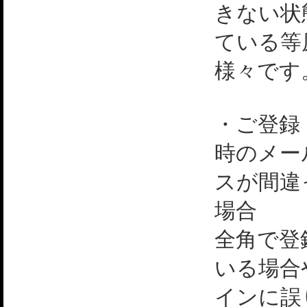
きない状
ている等
様々です
・ご登録
時のメー
スが間違
場合
全角で登
いる場合
インに誤