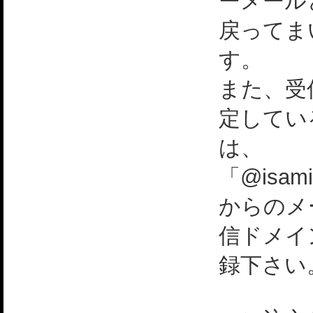
ーメール
戻ってま
す。
また、受
定してい
は、
「@isami
からのメ
信ドメイ
録下さい