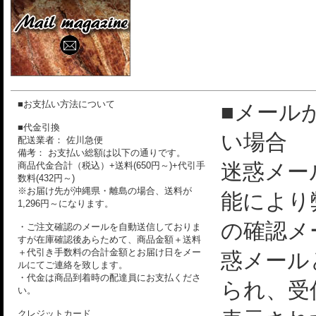
■お支払い方法について
■メール
■代金引換
い場合
配送業者： 佐川急便
備考： お支払い総額は以下の通りです。
迷惑メー
商品代金合計（税込）+送料(650円～)+代引手
数料(432円～)
※お届け先が沖縄県・離島の場合、送料が
能により
1,296円～になります。
の確認メ
・ご注文確認のメールを自動送信しておりま
すが在庫確認後あらためて、商品金額＋送料
＋代引き手数料の合計金額とお届け日をメー
惑メール
ルにてご連絡を致します。
・代金は商品到着時の配達員にお支払くださ
られ、受
い。
クレジットカード