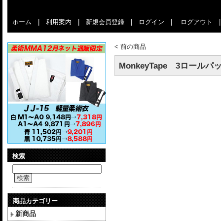
ホーム
|
利用案内
|
新規会員登録
|
ログイン
|
ログアウト
<
前の商品
MonkeyTape 3ロールパック(
検索
検索
商品カテゴリー
新商品