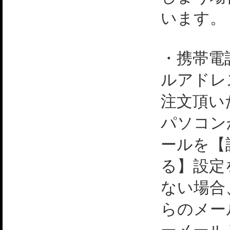
います。
・携帯電
ルアドレ
注文頂い
パソコン
ールを【
る】設定
ない場合
らのメー