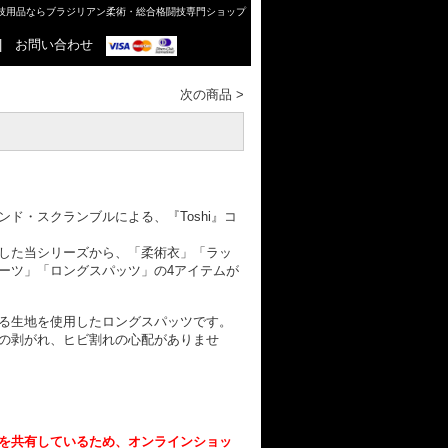
格闘技用品ならブラジリアン柔術・総合格闘技専門ショップ
|
お問い合わせ
次の商品
>
ド・スクランブルによる、『Toshi』コ
ーフとした当シリーズから、「柔術衣」「ラッ
ーツ」「ロングスパッツ」の4アイテムが
る生地を使用したロングスパッツです。
の剥がれ、ヒビ割れの心配がありませ
を共有しているため、オンラインショッ