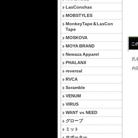
LasConchas
MOBSTYLES
MonkeyTape＆LasCon
Tape
MOSKOVA
こ
MOYA BRAND
Newaza Apparel
氏名
PHALANX
内容
reversal
RVCA
Scramble
VENUM
VIRUS
WANT vs NEED
グローブ
ミット
サポーター