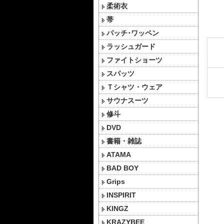
柔術衣
帯
パッチ･ワッペン
ラッシュガード
ファイトショーツ
スパッツ
Ｔシャツ・ウェア
サウナスーツ
修斗
DVD
書籍・雑誌
ATAMA
BAD BOY
Grips
INSPIRIT
KINGZ
KRAZYBEE