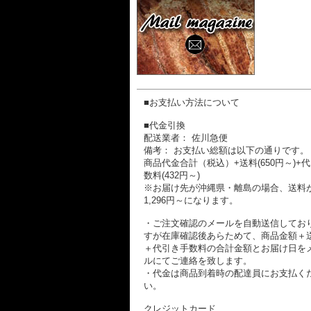
■お支払い方法について
■代金引換
配送業者： 佐川急便
備考： お支払い総額は以下の通りです。
商品代金合計（税込）+送料(650円～)+
数料(432円～)
※お届け先が沖縄県・離島の場合、送料
1,296円～になります。
・ご注文確認のメールを自動送信してお
すが在庫確認後あらためて、商品金額＋
＋代引き手数料の合計金額とお届け日を
ルにてご連絡を致します。
・代金は商品到着時の配達員にお支払く
い。
クレジットカード