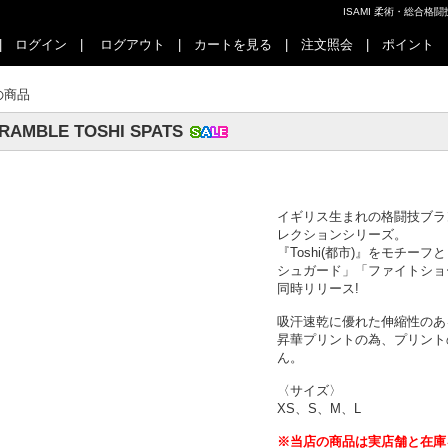
ISAMI 柔術・総合
|
ログイン
|
ログアウト
|
カートを見る
|
注文照会
|
ポイント
の商品
RAMBLE TOSHI SPATS
イギリス生まれの格闘技ブラン
レクションシリーズ。
『Toshi(都市)』をモチ
シュガード」「ファイトショ
同時リリース!
吸汗速乾に優れた伸縮性のあ
昇華プリントの為、プリント
ん。
〈サイズ〉
XS、S、M、L
※当店の商品は実店舗と在庫