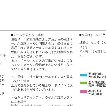
■メールが届かない場合
■お届けまでの日
迷惑メール防止機能により弊店からの確認メ
15時までにご注
ールが迷惑メールと間違えられ、受信画面に
ります。
表示されず迷惑メールフォルダやゴミ箱に自
※火曜日は定休日
動的に振り分けられている（または削除され
代引手
す。
た）場合がございます。
また、メールボックスの容量がいっぱいにな
が
っていてメールの受信ができない状態になっ
ている等原因は様々です。
りま
・ご登録・ご注文時のメールアドレスが間違
送料
っている場合
メー
全角で登録をしている場合や、ドメインに誤
りがある場合が多くございます。
ださ
・セキュリティソフト、ウイルス対策ソフト
による場合
設定により迷惑メール（スパムメール）と判