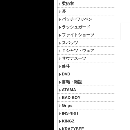
柔術衣
帯
パッチ･ワッペン
ラッシュガード
ファイトショーツ
スパッツ
Ｔシャツ・ウェア
サウナスーツ
修斗
DVD
書籍・雑誌
ATAMA
BAD BOY
Grips
INSPIRIT
KINGZ
KRAZYBEE