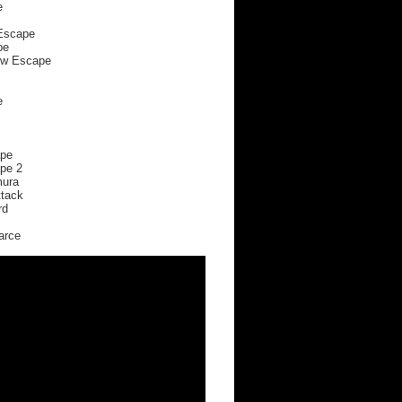
e
 Escape
pe
ow Escape
e
ape
pe 2
mura
ttack
rd
arce