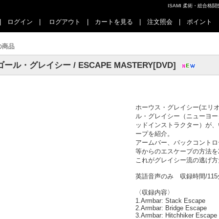
ISAMI 柔術・総合
|
ログイン
|
ログアウト
|
カートを見る
|
注文照会
|
ポイント
の商品
ール・グレイシー / ESCAPE MASTERY[DVD]
ホーウス・グレイシー(エリ
ル・グレイシー（ニューヨー
ッドインストラクター）が、
ープを紹介。
アームバー、バックコントロ
等からのエスケープの方法を
これがグレイシー流の逃げ方
英語音声のみ 収録時間/115
〈収録内容〉
1.Armbar: Stack Escape
2.Armbar: Bridge Escape
3.Armbar: Hitchhiker Escape