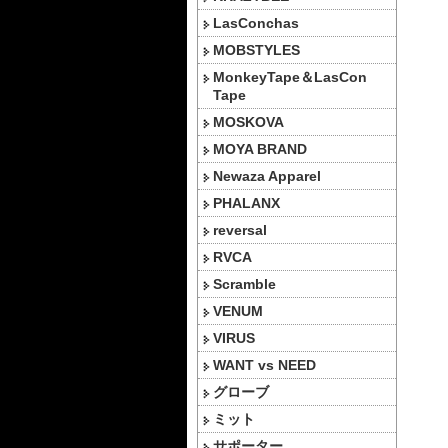
LasConchas
MOBSTYLES
MonkeyTape＆LasCon
Tape
MOSKOVA
MOYA BRAND
Newaza Apparel
PHALANX
reversal
RVCA
Scramble
VENUM
VIRUS
WANT vs NEED
グローブ
ミット
サポーター