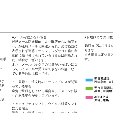
■メールが届かない場合
■お届けまでの日
迷惑メール防止機能により弊店からの確認メ
15時までにご注
ールが迷惑メールと間違えられ、受信画面に
ります。
表示されず迷惑メールフォルダやゴミ箱に自
※火曜日は定休日
動的に振り分けられている（または削除され
代引手
す。
た）場合がございます。
また、メールボックスの容量がいっぱいにな
が
っていてメールの受信ができない状態になっ
ている等原因は様々です。
りま
・ご登録・ご注文時のメールアドレスが間違
送料
っている場合
メー
全角で登録をしている場合や、ドメインに誤
りがある場合が多くございます。
ださ
・セキュリティソフト、ウイルス対策ソフト
による場合
設定により迷惑メール（スパムメール）と判