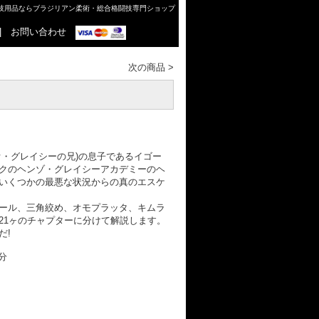
格闘技用品ならブラジリアン柔術・総合格闘技専門ショップ
|
お問い合わせ
次の商品
>
オ・グレイシーの兄)の息子であるイゴー
クのヘンゾ・グレイシーアカデミーのヘ
いくつかの最悪な状況からの真のエスケ
ール、三角絞め、オモプラッタ、キムラ
21ヶのチャプターに分けて解説します。
だ!
分