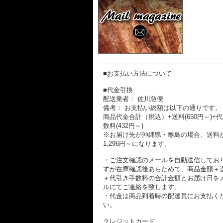
■お支払い方法について
■代金引換
配送業者： 佐川急便
備考： お支払い総額は以下の通りです。
商品代金合計（税込）+送料(650円～)+
数料(432円～)
※お届け先が沖縄県・離島の場合、送料
1,296円～になります。
・ご注文確認のメールを自動送信してお
すが在庫確認後あらためて、商品金額＋
＋代引き手数料の合計金額とお届け日を
ルにてご連絡を致します。
・代金は商品到着時の配達員にお支払く
い。
クレジットカード