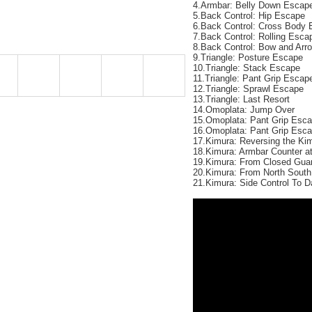
4.Armbar: Belly Down Escap
5.Back Control: Hip Escape
6.Back Control: Cross Body
7.Back Control: Rolling Esca
8.Back Control: Bow and Arr
9.Triangle: Posture Escape
10.Triangle: Stack Escape
11.Triangle: Pant Grip Escap
12.Triangle: Sprawl Escape
13.Triangle: Last Resort
14.Omoplata: Jump Over
15.Omoplata: Pant Grip Esc
16.Omoplata: Pant Grip Esca
17.Kimura: Reversing the Ki
18.Kimura: Armbar Counter a
19.Kimura: From Closed Gua
20.Kimura: From North South
21.Kimura: Side Control To D