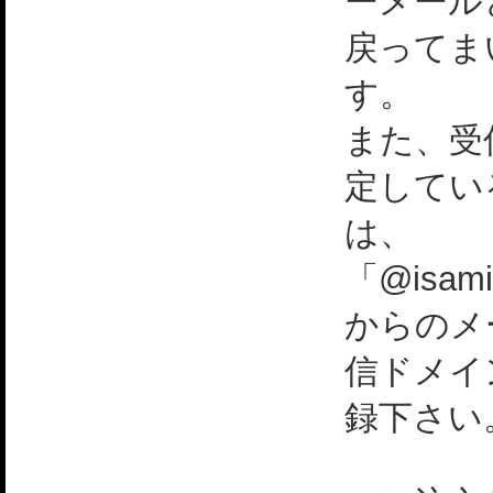
ーメール
戻ってま
す。
また、受
定してい
は、
「@isami
からのメ
信ドメイ
録下さい