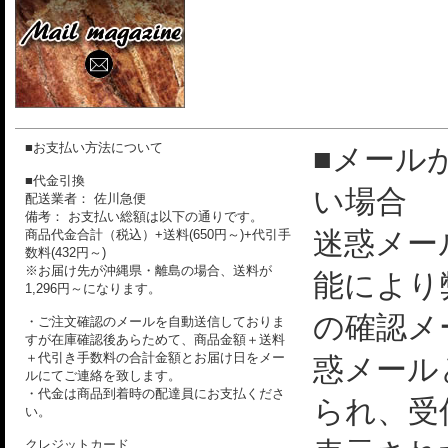
■お支払い方法について
■メール
■代金引換
い場合
配送業者： 佐川急便
備考： お支払い総額は以下の通りです。
迷惑メー
商品代金合計（税込）+送料(650円～)+代引手
数料(432円～)
※お届け先が沖縄県・離島の場合、送料が
能により
1,296円～になります。
の確認メ
・ご注文確認のメールを自動送信しておりま
すが在庫確認後あらためて、商品金額＋送料
＋代引き手数料の合計金額とお届け日をメー
惑メール
ルにてご連絡を致します。
・代金は商品到着時の配達員にお支払くださ
られ、受
い。
クレジットカード