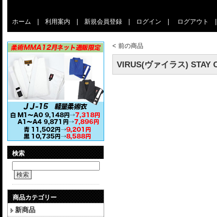
ホーム
|
利用案内
|
新規会員登録
|
ログイン
|
ログアウト
<
前の商品
VIRUS(ヴァイラス) STA
検索
検索
商品カテゴリー
新商品