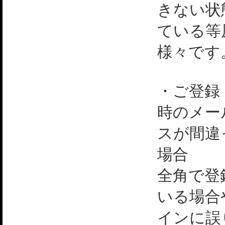
きない状
ている等
様々です
・ご登録
時のメー
スが間違
場合
全角で登
いる場合
インに誤