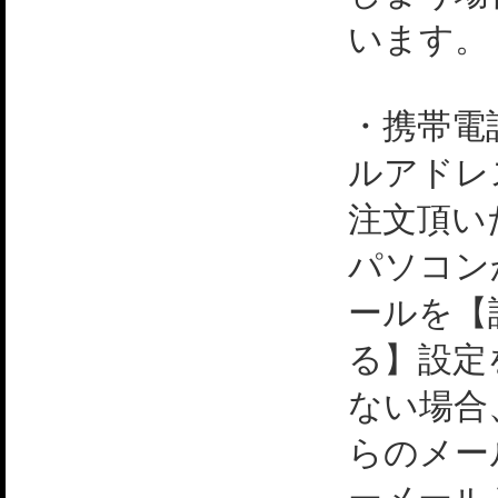
います。
・携帯電
ルアドレ
注文頂い
パソコン
ールを【
る】設定
ない場合
らのメー