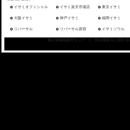
イサミオフィシャル
イサミ楽天市場店
東京イサミ
大阪イサミ
神戸イサミ
福岡イサミ
リバーサル
リバーサル原宿
イサミソウル
個人情報保護ポリシー
|
特定商取引に関する