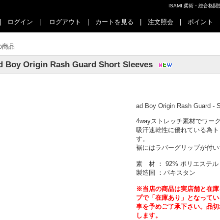
ISAMI 柔術・総合
|
ログイン
|
ログアウト
|
カートを見る
|
注文照会
|
ポイント
の商品
d Boy Origin Rash Guard Short Sleeves
ad Boy Origin Rash Guard - 
4wayストレッチ素材でワー
吸汗速乾性に優れている為ト
す。
裾にはラバーグリップが付い
素 材 ： 92% ポリエステル 
製造国 ：パキスタン
※当店の商品は実店舗と在庫
プで「在庫あり」となってい
事を予めご了承下さい。品切
します。