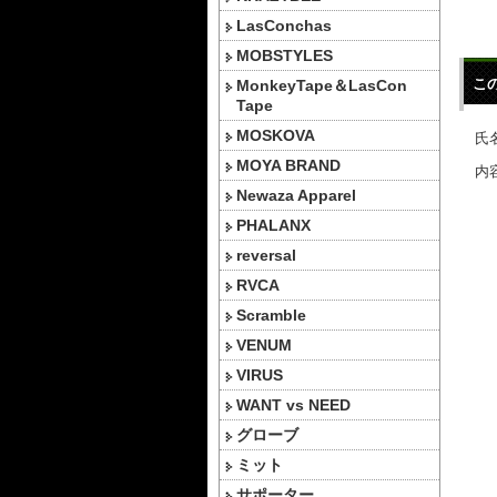
LasConchas
MOBSTYLES
こ
MonkeyTape＆LasCon
Tape
MOSKOVA
氏名
MOYA BRAND
内容
Newaza Apparel
PHALANX
reversal
RVCA
Scramble
VENUM
VIRUS
WANT vs NEED
グローブ
ミット
サポーター