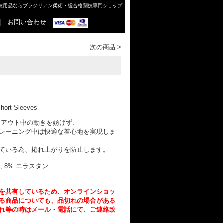
格闘技用品ならブラジリアン柔術・総合格闘技専門ショップ
|
お問い合わせ
次の商品
>
Short Sleeves
クアウト中の動きを妨げず、
レーニング中は快適な着心地を実現しま
ている為、捲れ上がりを防止します。
, 8% エラスタン
を共有しているため、オンラインショッ
る商品についても、品切れの場合がある
れ等の時はメール・電話にて、ご連絡致