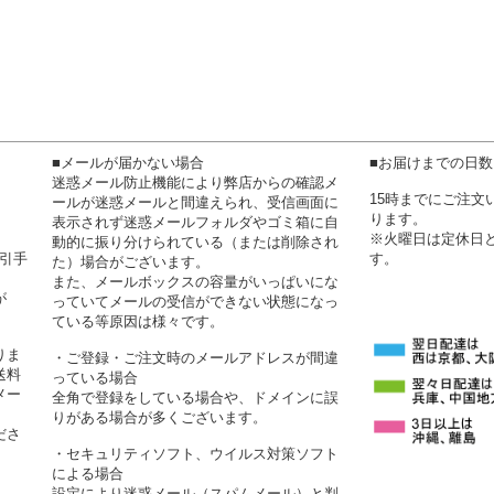
■メールが届かない場合
■お届けまでの日
迷惑メール防止機能により弊店からの確認メ
15時までにご注
ールが迷惑メールと間違えられ、受信画面に
ります。
表示されず迷惑メールフォルダやゴミ箱に自
※火曜日は定休日
動的に振り分けられている（または削除され
代引手
す。
た）場合がございます。
また、メールボックスの容量がいっぱいにな
が
っていてメールの受信ができない状態になっ
ている等原因は様々です。
りま
・ご登録・ご注文時のメールアドレスが間違
送料
っている場合
メー
全角で登録をしている場合や、ドメインに誤
りがある場合が多くございます。
ださ
・セキュリティソフト、ウイルス対策ソフト
による場合
設定により迷惑メール（スパムメール）と判