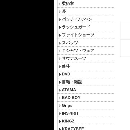
柔術衣
帯
パッチ･ワッペン
ラッシュガード
ファイトショーツ
スパッツ
Ｔシャツ・ウェア
サウナスーツ
修斗
DVD
書籍・雑誌
ATAMA
BAD BOY
Grips
INSPIRIT
KINGZ
KRAZYBEE