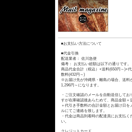
■お支払い方法について
■代金引換
配送業者： 佐川急便
備考： お支払い総額は以下の通りです。
商品代金合計（税込）+送料(650円～)+
数料(432円～)
※お届け先が沖縄県・離島の場合、送料
1,296円～になります。
・ご注文確認のメールを自動送信してお
すが在庫確認後あらためて、商品金額＋
＋代引き手数料の合計金額とお届け日を
ルにてご連絡を致します。
・代金は商品到着時の配達員にお支払く
い。
クレジットカード