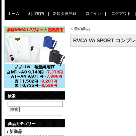
ホーム
|
利用案内
|
新規会員登録
|
ログイン
|
ログアウト
<
前の商品
RVCA VA SPORT コン
検索
検索
商品カテゴリー
新商品