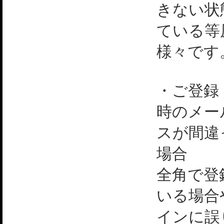
きない状
ている等
様々です
・ご登録
時のメー
スが間違
場合
全角で登
いる場合
インに誤