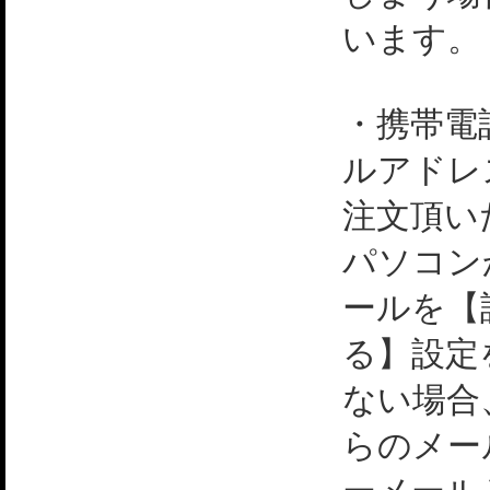
います。
・携帯電
ルアドレ
注文頂い
パソコン
ールを【
る】設定
ない場合
らのメー