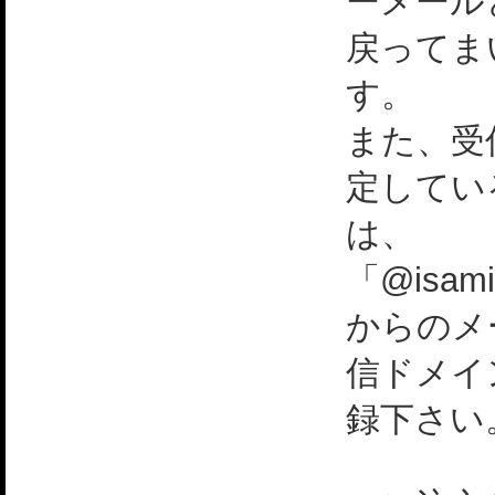
ーメール
戻ってま
す。
また、受
定してい
は、
「@isami
からのメ
信ドメイ
録下さい