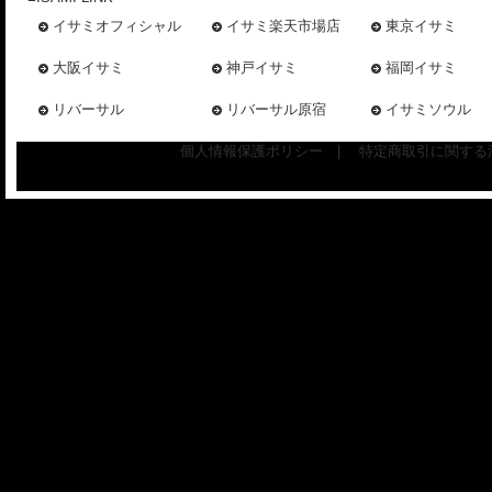
イサミオフィシャル
イサミ楽天市場店
東京イサミ
大阪イサミ
神戸イサミ
福岡イサミ
リバーサル
リバーサル原宿
イサミソウル
個人情報保護ポリシー
|
特定商取引に関する