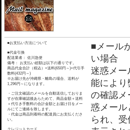
■お支払い方法について
■メール
■代金引換
い場合
配送業者： 佐川急便
備考： お支払い総額は以下の通りです。
迷惑メー
商品代金合計（税込）+送料(650円～)+代引手
数料(432円～)
※お届け先が沖縄県・離島の場合、送料が
能により
1,296円～になります。
の確認メ
・ご注文確認のメールを自動送信しておりま
すが在庫確認後あらためて、商品金額＋送料
＋代引き手数料の合計金額とお届け日をメー
惑メール
ルにてご連絡を致します。
・代金は商品到着時の配達員にお支払くださ
られ、受
い。
クレジットカード