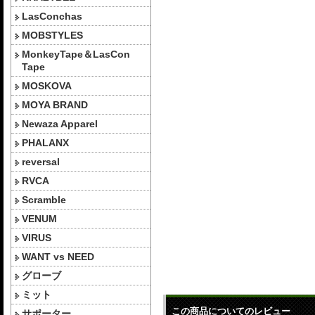
LasConchas
MOBSTYLES
MonkeyTape＆LasCon
Tape
MOSKOVA
MOYA BRAND
Newaza Apparel
PHALANX
reversal
RVCA
Scramble
VENUM
VIRUS
WANT vs NEED
グローブ
ミット
この商品についてのレビュー
サポーター