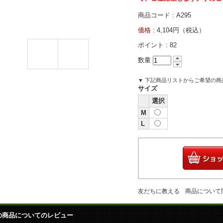
商品コード : A295
価格 :
4,104円（税込）
ポイント :
82
数量
▼ 下記商品リストからご希望の
サイズ
選択
M
L
友だちに教える
商品について
の商品についてのレビュー