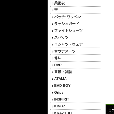
柔術衣
帯
パッチ･ワッペン
ラッシュガード
ファイトショーツ
スパッツ
Ｔシャツ・ウェア
サウナスーツ
修斗
DVD
書籍・雑誌
ATAMA
BAD BOY
Grips
INSPIRIT
KINGZ
こ
KRAZYBEE