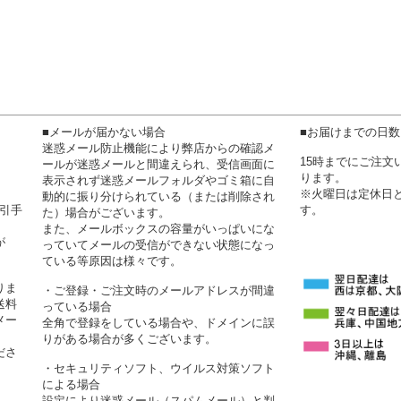
■メールが届かない場合
■お届けまでの日
迷惑メール防止機能により弊店からの確認メ
15時までにご注
ールが迷惑メールと間違えられ、受信画面に
ります。
表示されず迷惑メールフォルダやゴミ箱に自
※火曜日は定休日
動的に振り分けられている（または削除され
代引手
す。
た）場合がございます。
また、メールボックスの容量がいっぱいにな
が
っていてメールの受信ができない状態になっ
ている等原因は様々です。
りま
・ご登録・ご注文時のメールアドレスが間違
送料
っている場合
メー
全角で登録をしている場合や、ドメインに誤
りがある場合が多くございます。
ださ
・セキュリティソフト、ウイルス対策ソフト
による場合
設定により迷惑メール（スパムメール）と判