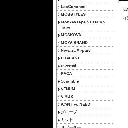
LasConchas
氏名
MOBSTYLES
内容
MonkeyTape＆LasCon
Tape
MOSKOVA
MOYA BRAND
Newaza Apparel
PHALANX
reversal
RVCA
Scramble
VENUM
VIRUS
WANT vs NEED
グローブ
ミット
サポーター