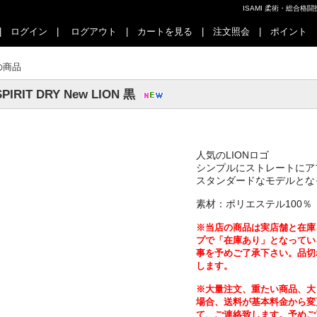
ISAMI 柔術・総合
|
ログイン
|
ログアウト
|
カートを見る
|
注文照会
|
ポイント
の商品
SPIRIT DRY New LION 黒
LION
人気の
ロゴ
シンプルにストレートにア
スタンダードなモデルとな
100
素材：ポリエステル
％
※当店の商品は実店舗と在庫
プで「在庫あり」となってい
事を予めご了承下さい。品切
します。
※大量注文、重たい商品、大
場合、送料が基本料金から変
て、ご連絡致します。予めご