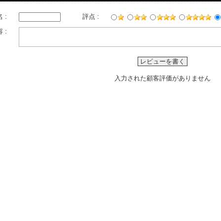
 :
評点 :
 :
レビューを書く
入力された顧客評価がありません