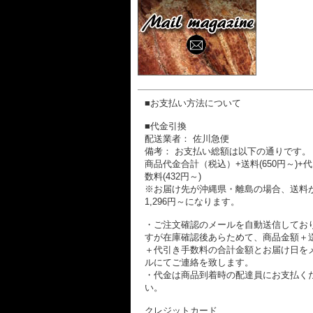
■お支払い方法について
■代金引換
配送業者： 佐川急便
備考： お支払い総額は以下の通りです。
商品代金合計（税込）+送料(650円～)+
数料(432円～)
※お届け先が沖縄県・離島の場合、送料
1,296円～になります。
・ご注文確認のメールを自動送信してお
すが在庫確認後あらためて、商品金額＋
＋代引き手数料の合計金額とお届け日を
ルにてご連絡を致します。
・代金は商品到着時の配達員にお支払く
い。
クレジットカード