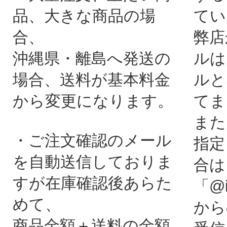
品、大きな商品の場
てい
合、
弊店
沖縄県・離島へ発送の
ルは
場合、送料が基本料金
ルと
から変更になります。
てま
また
・ご注文確認のメール
指定
を自動送信しておりま
合は
すが在庫確認後あらた
「@i
めて、
から
商品金額＋送料の金額