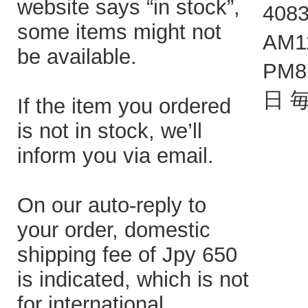
website says “in stock”,
408
some items might not
AM1
be available.
PM
日 
If the item you ordered
is not in stock, we’ll
inform you via email.
On our auto-reply to
your order, domestic
shipping fee of Jpy 650
is indicated, which is not
for international