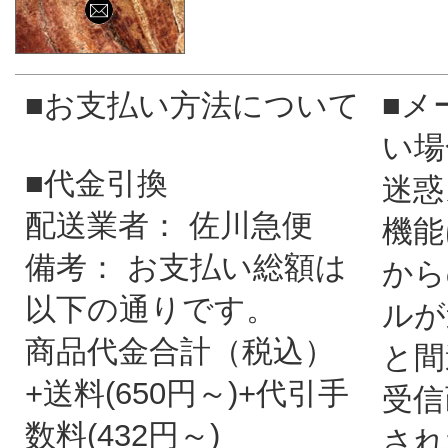
■お支払い方法について
■メ
い場
■代金引換
迷惑
配送業者： 佐川急便
機能
備考： お支払い総額は
から
以下の通りです。
ルが
商品代金合計（税込）
と間
+送料(650円～)+代引手
受信
数料(432円～)
され