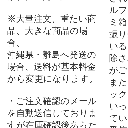
ルフ
※大量注文、重たい商
ミ箱
品、大きな商品の場
振り
合、
いる
沖縄県・離島へ発送の
除さ
場合、送料が基本料金
がご
から変更になります。
また
ック
・ご注文確認のメール
いっ
を自動送信しておりま
てい
すが在庫確認後あらた