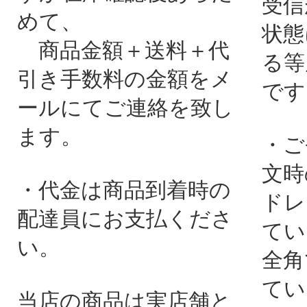
受信
めて、
状態
商品金額＋送料＋代
る等
引き手数料の金額をメ
です
ールにてご連絡を致し
ます。
・ご
文時
・代金は商品到着時の
ドレ
配達員にお支払くださ
てい
い。
全角
てい
当店の商品は実店舗と