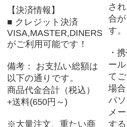
され
【決済情報】
合が
■ クレジット決済
す。
VISA,MASTER,DINERS
がご利用可能です！
・携
ール
備考： お支払い総額は
てご
以下の通りです。
場合
商品代金合計（税込）
パソ
+送料(650円～)
メー
※大量注文、重たい商
する