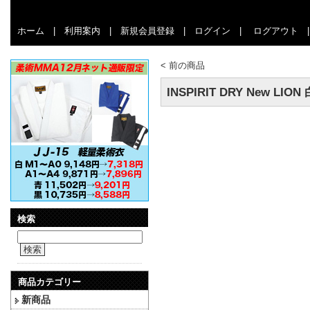
ホーム
|
利用案内
|
新規会員登録
|
ログイン
|
ログアウト
<
前の商品
INSPIRIT DRY New LION
検索
検索
商品カテゴリー
新商品