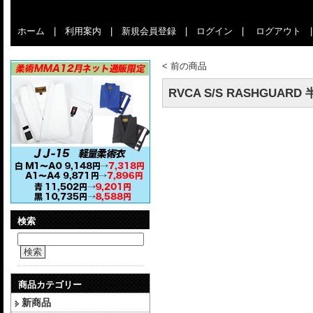
ホーム
|
利用案内
|
新規会員登録
|
ログイン
|
ログアウト
<
前の商品
RVCA S/S RASHGUA
検索
検索
商品カテゴリー
新商品