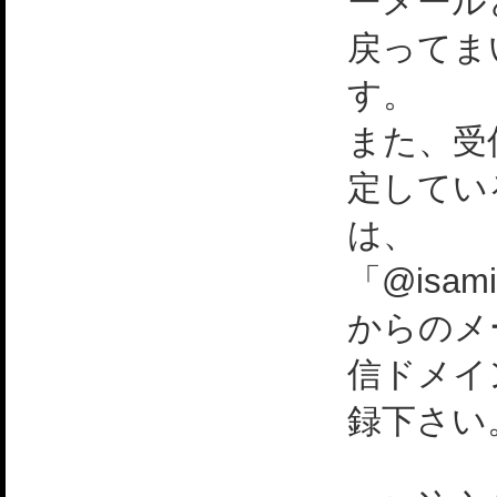
ーメール
戻ってま
す。
また、受
定してい
は、
「@isami
からのメ
信ドメイ
録下さい