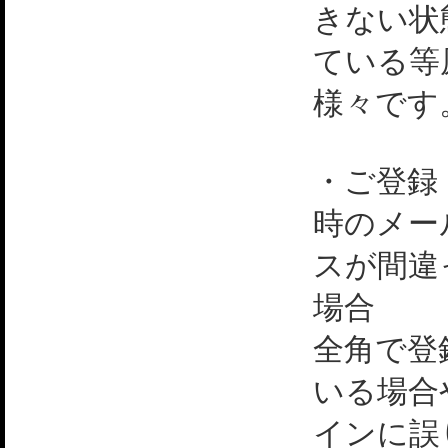
きない状
ている等
様々です
・ご登録
時のメー
スが間違
場合
全角で登
いる場合
インに誤