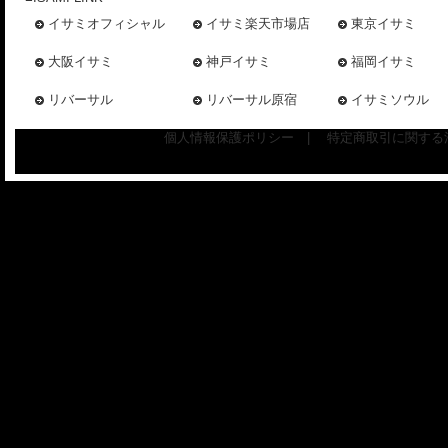
イサミオフィシャル
イサミ楽天市場店
東京イサミ
大阪イサミ
神戸イサミ
福岡イサミ
リバーサル
リバーサル原宿
イサミソウル
個人情報保護ポリシー
|
特定商取引に関する