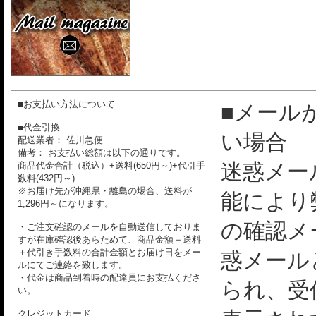
■お支払い方法について
■メール
■代金引換
い場合
配送業者： 佐川急便
備考： お支払い総額は以下の通りです。
迷惑メー
商品代金合計（税込）+送料(650円～)+代引手
数料(432円～)
※お届け先が沖縄県・離島の場合、送料が
能により
1,296円～になります。
の確認メ
・ご注文確認のメールを自動送信しておりま
すが在庫確認後あらためて、商品金額＋送料
＋代引き手数料の合計金額とお届け日をメー
惑メール
ルにてご連絡を致します。
・代金は商品到着時の配達員にお支払くださ
られ、受
い。
クレジットカード