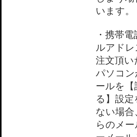
います。
・携帯電
ルアドレ
注文頂い
パソコン
ールを【
る】設定
ない場合
らのメー