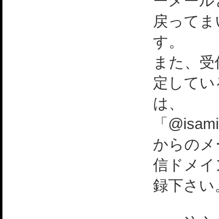
ーメール
戻ってま
す。
また、受
定してい
は、
「@isami
からのメ
信ドメイ
録下さい