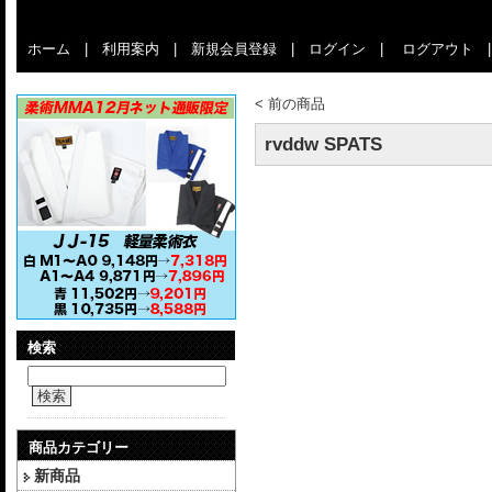
ホーム
|
利用案内
|
新規会員登録
|
ログイン
|
ログアウト
<
前の商品
rvddw SPATS
検索
検索
商品カテゴリー
新商品