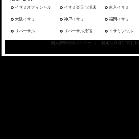
イサミオフィシャル
イサミ楽天市場店
東京イサミ
大阪イサミ
神戸イサミ
福岡イサミ
リバーサル
リバーサル原宿
イサミソウル
個人情報保護ポリシー
|
特定商取引に関する