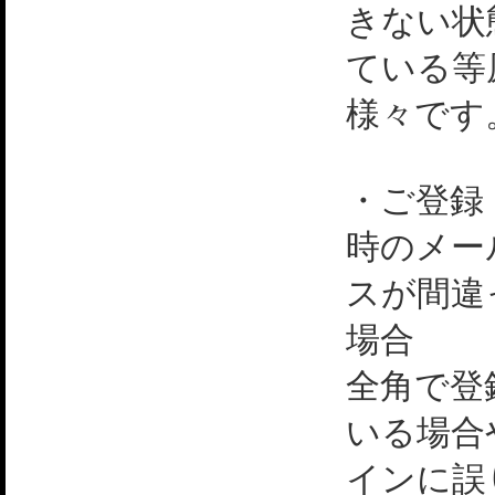
きない状
ている等
様々です
・ご登録
時のメー
スが間違
場合
全角で登
いる場合
インに誤