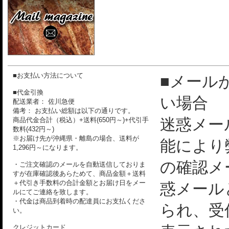
■お支払い方法について
■メール
■代金引換
い場合
配送業者： 佐川急便
備考： お支払い総額は以下の通りです。
迷惑メー
商品代金合計（税込）+送料(650円～)+代引手
数料(432円～)
※お届け先が沖縄県・離島の場合、送料が
能により
1,296円～になります。
の確認メ
・ご注文確認のメールを自動送信しておりま
すが在庫確認後あらためて、商品金額＋送料
＋代引き手数料の合計金額とお届け日をメー
惑メール
ルにてご連絡を致します。
・代金は商品到着時の配達員にお支払くださ
られ、受
い。
クレジットカード