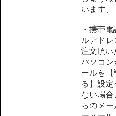
います。
・携帯電
ルアドレ
注文頂い
パソコン
ールを【
る】設定
ない場合
らのメー